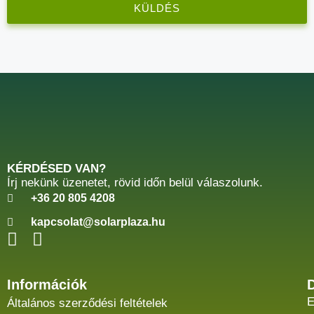
KÜLDÉS
KÉRDÉSED VAN?
Írj nekünk üzenetet, rövid időn belül válaszolunk.
+36 20 805 4208
kapcsolat@solarplaza.hu
Információk
E
Általános szerződési feltételek