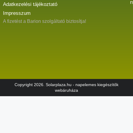
n
Adatkezelési tájékoztató
Impresszum
A fizetést a Barion szolgáltató biztosítja!
Copyright 2026. Solarplaza.hu - napelemes kiegészítők
webáruháza