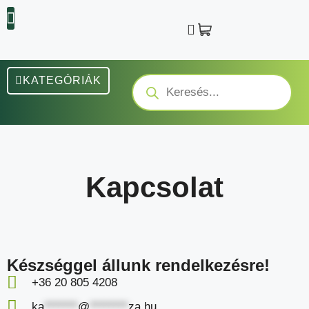
KATEGÓRIÁK
Kapcsolat
Készséggel állunk rendelkezésre!
+36 20 805 4208
ka
*******
@
********
za.hu