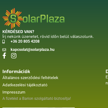
KÉRDÉSED VAN?
Írj nekünk üzenetet, rövid időn belül válaszolunk.
+36 20 805 4208
kapcsolat@solarplaza.hu
Információk
E
Általános szerződési feltételek
n
Adatkezelési tájékoztató
Impresszum
A fizetést a Barion szolgáltató biztosítja!