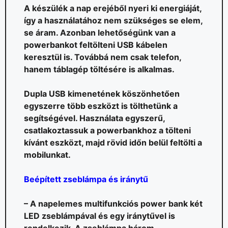
A készülék a nap erejéből nyeri ki energiáját,
így a használatához nem szükséges se elem,
se áram. Azonban lehetőségünk van a
powerbankot feltölteni USB kábelen
keresztül is. Továbbá nem csak telefon,
hanem táblagép töltésére is alkalmas.
Dupla USB kimenetének köszönhetően
egyszerre több eszközt is tölthetünk a
segítségével. Használata egyszerű,
csatlakoztassuk a powerbankhoz a tölteni
kívánt eszközt, majd rövid időn belül feltölti a
mobilunkat.
Beépített zseblámpa és iránytű
– A napelemes multifunkciós power bank két
LED zseblámpával és egy iránytűvel is
rendelkezik. A zseblámpa három