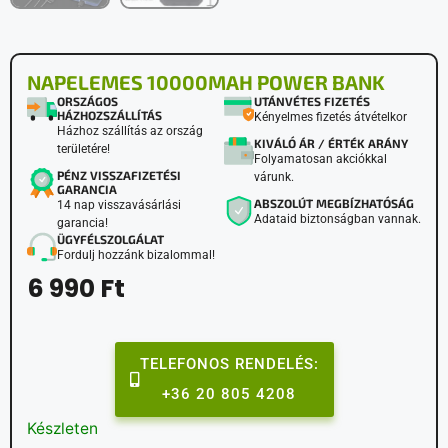
NAPELEMES 10000MAH POWER BANK
ORSZÁGOS
UTÁNVÉTES FIZETÉS
HÁZHOZSZÁLLÍTÁS
Kényelmes fizetés átvételkor
Házhoz szállítás az ország
KIVÁLÓ ÁR / ÉRTÉK ARÁNY
területére!
Folyamatosan akciókkal
PÉNZ VISSZAFIZETÉSI
várunk.
GARANCIA
ABSZOLÚT MEGBÍZHATÓSÁG
14 nap visszavásárlási
Adataid biztonságban vannak.
garancia!
ÜGYFÉLSZOLGÁLAT
Fordulj hozzánk bizalommal!
6 990
Ft
TELEFONOS RENDELÉS:
+36 20 805 4208
Készleten