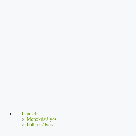
Panelek
Monokristályos
Polikristályos