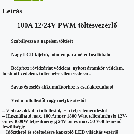
Leírás
100A 12/24V PWM töltésvezérlő
Szabályozza a napelem töltését
Nagy LCD kijelző, minden paraméter beállítható
Beépített rövidzárlat védelem, nyitott áramkör védelem,
fordított védelem, túlterhelés elleni védelem.
Savas és zselés akkumulátorhoz is csatlakoztatható
Véd a túltöltéstől vagy mélykisütéstől
– Védi az akkut a túltöltéstől, és a teljes lemerüléstől
– Használható max. 100 Amper 1800 Watt teljesítményig 12V-
on és 3600W teljesítményig 24V-on és max. 50 Volt bemenő
feszültségig
– Időzíthető és sötétedésre kapcsoló LED világítás vezérlő