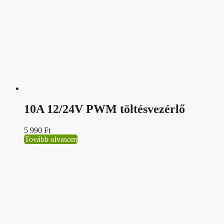
10A 12/24V PWM töltésvezérlő
5 990
Ft
Tovább olvasom