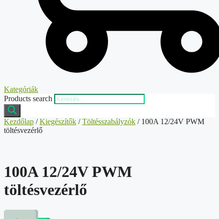
Kategóriák
Products search
Kezdőlap
/
Kiegészítők
/
Töltésszabályzók
/ 100A 12/24V PWM
töltésvezérlő
100A 12/24V PWM
töltésvezérlő