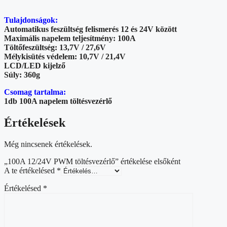
Tulajdonságok:
Automatikus feszültség felismerés 12 és 24V között
Maximális napelem teljesítmény: 100A
Töltőfeszültség: 13,7V / 27,6V
Mélykisütés védelem: 10,7V / 21,4V
LCD/LED kijelző
Súly: 360g
Csomag tartalma:
1db 100A napelem töltésvezérlő
Értékelések
Még nincsenek értékelések.
„100A 12/24V PWM töltésvezérlő” értékelése elsőként
A te értékelésed
*
Értékelésed
*