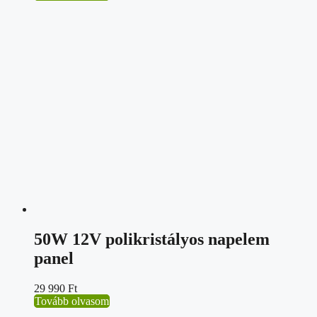
50W 12V polikristályos napelem
panel
29 990
Ft
Tovább olvasom