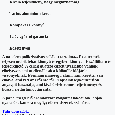
Kiváló teljesítmény, nagy megbízhatóság
Tartós alumínium keret
Kompakt és könnyű
12 év gyártói garancia
Edzett üveg
A napelem polikristályos cellákat tartalmaz. Ez a termék
teljesen mobil, tehát könnyű és egyben könnyen is szállítható és
felszerelhető. A cellák átlátszó edzett üveglapba vannak
elhelyezve, emiatt ellenállnak a különféle időjárási
viszonyoknak. Prémium minőségű alumínium kerettel van
ellátva, ami véd az erős széltől. Napjaink legkorszerűbb
anyagait használja, ami kiváló elektromos teljesítményt és
hosszú élettartamot garantál.
A panel megfelelő áramforrást szolgáltat lakóautók, hajók,
nyaralók, kamera megfigyelő rendszerek számára.
Tulajdonságok: