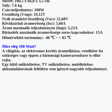
Méret: 100,5 x 66,8 x 3,5 cm
Súly: 7.6 kg
Csúcsteljesítmény: 100W
Feszültség (Vmp): 19,12V
Nyílt áramköri feszültség (Voc): 22,68V
Rövidzárlati áramerősség (Isc): 5,60A
Áram maximális teljesítményen (Imp): 5,23A
Biztosíték maximális áramerőssége soros kapcsoláskor: 15A
Hőmérséklet-tartomány: -40 ℃ ~ + 85 ℃
Mire elég 100 Watt?
A világítás, az elektromos kerítés áramellátása, ventilátor ha
szükséges vagy éppen a biztonsági kamerarendszer is elfut
rajta.
Egy hűtő működtetése, TV működtetése, mobiltelefon-
akkumulátorának feltöltése sem igényel nagyobb teljesítményt.