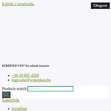
Kilépés a tartalomba
Elfogyott
Elfogyott
Elfogyott
KÉRDÉSED VAN?
Írj nekünk üzenetet.
+36 20 805 4208
kapcsolat@solarplaza.hu
Products search
Kategóriák
Kezdőlap