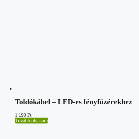
Toldókábel – LED-es fényfüzérekhez
1 190
Ft
Tovább olvasom