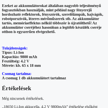
Ezeket az akkumulátorokat általában nagyobb teljesítményű
fogyasztókban használják, mint például nagy fényerejű
hordozható reflektorok, fényszórók, szerelőlámpák, hajvágók,
robotporszívók, lézeres mérőműszerek stb. Az akkumulátor
tartós, memóriaeffektus nélkül többször is újratölthető! Az
akkumulátor cseréjéhez hasonlóan a legtöbb készülék cseréje
otthon is egyszerűen elvégezhető.
Tulajdonságok:
Típus: Li-Ion
Kapacitás: 9800 mAh
Feszültség: 4.2 V
Mérete: kb. 65 x 18 mm
Csomag tartalma:
A csomag 1 db akkumulátort tartalmaz
Értékelések
Még nincsenek értékelések.
„18650 Li-Ion akkucella, 4.2 V 9800mAh” értékelése elsőként