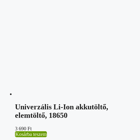
Univerzális Li-Ion akkutöltő,
elemtöltő, 18650
3 690
Ft
Kosárba teszem