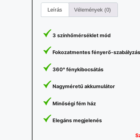
Leírás
Vélemények (0)
3 színhőmérséklet mód
Fokozatmentes fényerő-szabályzá
360° fénykibocsátás
Nagyméretű akkumulátor
Minőségi fém ház
Elegáns megjelenés
S