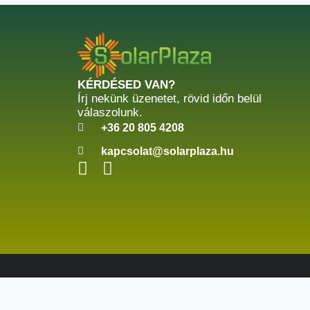
KÉRDÉSED VAN?
Írj nekünk üzenetet, rövid időn belül
válaszolunk.
+36 20 805 4208
kapcsolat@solarplaza.hu