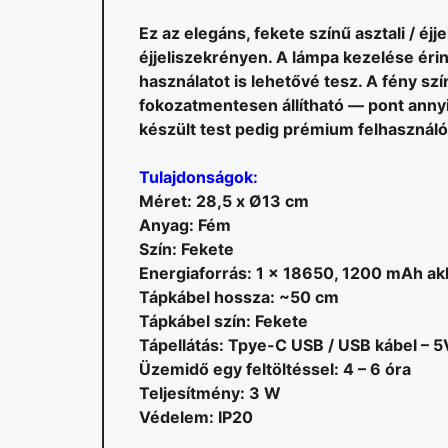
Ez az elegáns, fekete színű asztali / éjj
éjjeliszekrényen. A lámpa kezelése éri
használatot is lehetővé tesz. A fény s
fokozatmentesen állítható — pont anny
készült test pedig prémium felhasználó
Tulajdonságok:
Méret: 28,5 x Ø13 cm
Anyag: Fém
Szín: Fekete
Energiaforrás: 1 x 18650, 1200 mAh a
Tápkábel hossza: ~50 cm
Tápkábel szín: Fekete
Tápellátás: Tpye-C USB / USB kábel – 
Üzemidő egy feltöltéssel: 4 – 6 óra
Teljesítmény: 3 W
Védelem: IP20