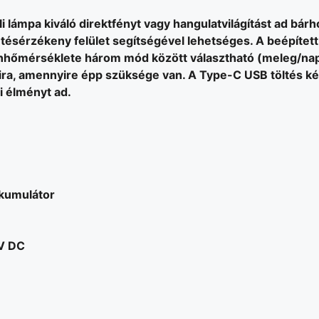
eli lámpa kiváló direktfényt vagy hangulatvilágítást ad bár
ntésérzékeny felület segítségével lehetséges. A beépítet
zínhőmérséklete három mód között választható (meleg/nap
ira, amennyire épp szüksége van. A Type-C USB töltés ké
i élményt ad.
kkumulátor
5V DC