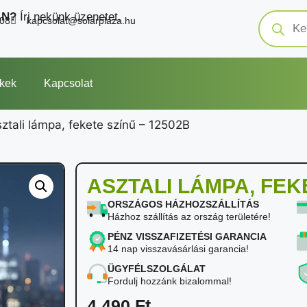
AN?
Írj nekünk üzenetet.
208
kapcsolat@solarplaza.hu
kek
Kapcsolat
ztali lámpa, fekete színű – 12502B
ASZTALI LÁMPA, FEK
ORSZÁGOS HÁZHOZSZÁLLÍTÁS
Házhoz szállítás az ország területére!
PÉNZ VISSZAFIZETÉSI GARANCIA
14 nap visszavásárlási garancia!
ÜGYFÉLSZOLGÁLAT
Fordulj hozzánk bizalommal!
4 490
Ft