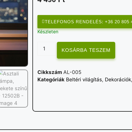
TELEFONOS RENDELÉS: +36 20 805 
Készleten
KOSÁRBA TESZEM
Cikkszám
AL-005
Kategóriák
Beltéri világítás
,
Dekorációk