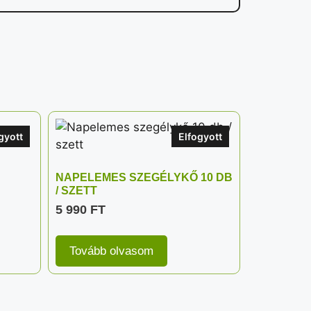
gyott
Elfogyott
NAPELEMES SZEGÉLYKŐ 10 DB
/ SZETT
5 990
FT
Tovább olvasom