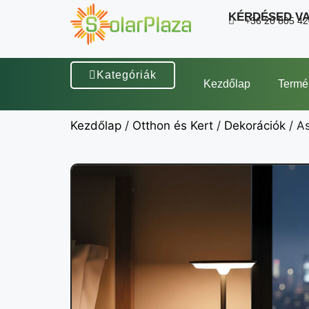
KÉRDÉSED V
+36 20 805 4
Kategóriák
Kezdőlap
Termé
Kezdőlap
/
Otthon és Kert
/
Dekorációk
/ As