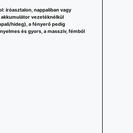
hol: íróasztalon, nappaliban vagy
t akkumulátor vezetéknélkül
pali/hideg), a fényerő pedig
nyelmes és gyors, a masszív, fémből