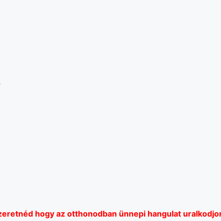
s
zeretnéd
hogy az otthonodban ünnepi hangulat uralkodjo