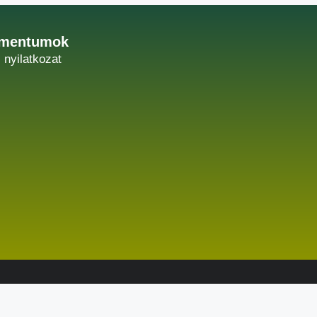
mentumok
i nyilatkozat