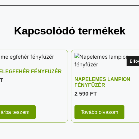
Kapcsolódó termékek
Elfo
MELEGFEHÉR FÉNYFÜZÉR
NAPELEMES LAMPION
T
FÉNYFÜZÉR
2 590
FT
árba teszem
Tovább olvasom