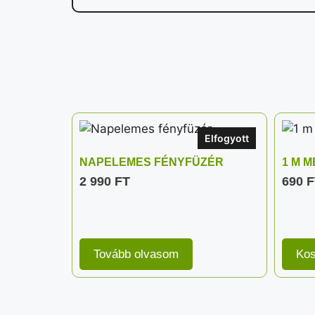
Elfogyott
NAPELEMES FÉNYFÜZÉR
1 M 
2 990
FT
690
F
Tovább olvasom
Kos