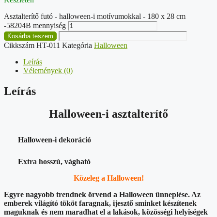
Asztalterítő futó - halloween-i motívumokkal - 180 x 28 cm
-58204B mennyiség
Kosárba teszem
Cikkszám
HT-011
Kategória
Halloween
Leírás
Vélemények (0)
Leírás
Halloween-i asztalterítő
Halloween-i
dekoráció
Extra hosszú, vágható
Közeleg a Halloween!
Egyre nagyobb trendnek örvend a Halloween ünneplése. Az
emberek világító tököt faragnak, ijesztő sminket készítenek
maguknak és nem maradhat el a lakások, közösségi helyiségek