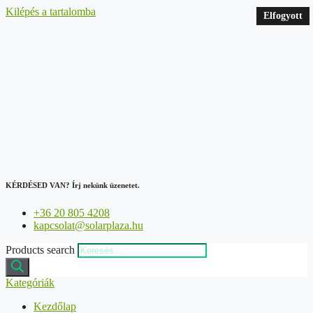
Kilépés a tartalomba
Elfogyott
Elfogyott
Elfogyott
Elfogyott
KÉRDÉSED VAN?
Írj nekünk üzenetet.
+36 20 805 4208
kapcsolat@solarplaza.hu
Products search
Kategóriák
Kezdőlap