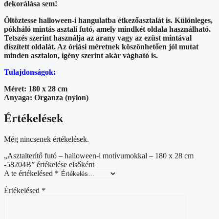
dekorálása sem!
Öltöztesse halloween-i hangulatba étkezőasztalát is. Különleges,
pókháló mintás asztali futó, amely mindkét oldala használható.
Tetszés szerint használja az arany vagy az ezüst mintával
díszített oldalát. Az óriási méretnek köszönhetően jól mutat
minden asztalon, igény szerint akár vágható is.
Tulajdonságok:
Méret: 180 x 28 cm
Anyaga: Organza (nylon)
Értékelések
Még nincsenek értékelések.
„Asztalterítő futó – halloween-i motívumokkal – 180 x 28 cm
-58204B” értékelése elsőként
A te értékelésed
*
Értékelésed
*