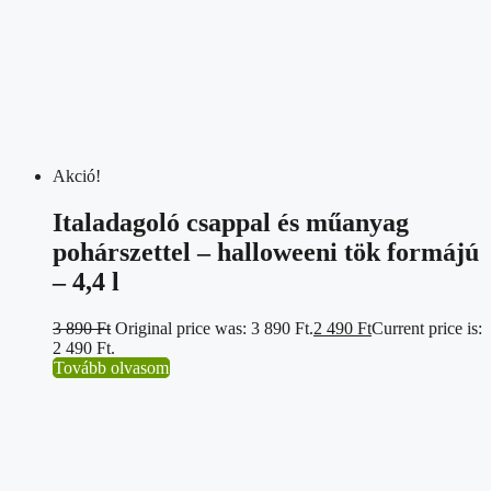
Akció!
Italadagoló csappal és műanyag
pohárszettel – halloweeni tök formájú
– 4,4 l
3 890
Ft
Original price was: 3 890 Ft.
2 490
Ft
Current price is:
2 490 Ft.
Tovább olvasom