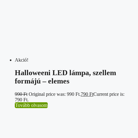
Akció!
Halloweeni LED lámpa, szellem
formájú – elemes
990
Ft
Original price was: 990 Ft.
790
Ft
Current price is:
790 Ft.
Tovább olvasom