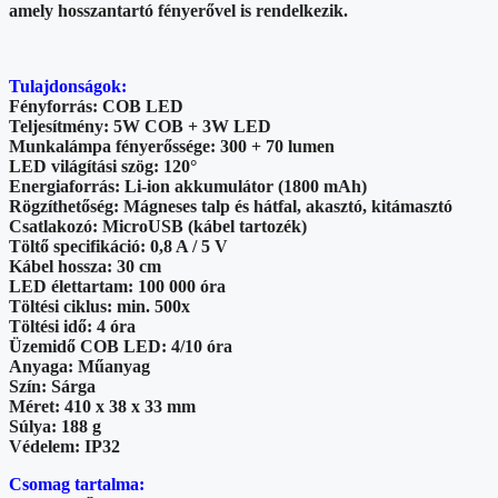
amely hosszantartó fényerővel is rendelkezik.
Tulajdonságok:
Fényforrás: COB LED
Teljesítmény: 5W COB + 3W LED
Munkalámpa fényerőssége: 300 + 70 lumen
LED világítási szög: 120°
Energiaforrás: Li-ion akkumulátor (1800 mAh)
Rögzíthetőség: Mágneses talp és hátfal, akasztó, kitámasztó
Csatlakozó: MicroUSB (kábel tartozék)
Töltő specifikáció: 0,8 A / 5 V
Kábel hossza: 30 cm
LED élettartam: 100 000 óra
Töltési ciklus: min. 500x
Töltési idő: 4 óra
Üzemidő COB LED: 4/10 óra
Anyaga: Műanyag
Szín: Sárga
Méret: 410 x 38 x 33 mm
Súlya: 188 g
Védelem: IP32
Csomag tartalma: