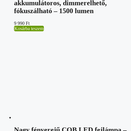
akkumulátoros, dimmerelhető,
fókuszálható – 1500 lumen
9 990
Ft
Kosárba teszem
Nagy fényerejű COB LED fejlámpa –