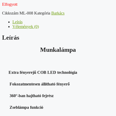
Elfogyott
Cikkszám
ML-008
Kategória
Barkács
Leírás
Vélemények (0)
Leírás
Munkalámpa
Extra fényerejű COB LED technológia
Fokozatmentesen állítható fényerő
360°-ban hajtható fejrész
Zseblámpa funkció