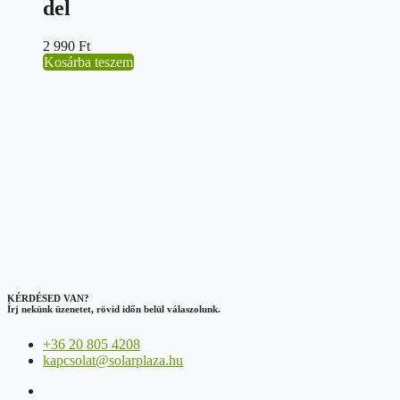
del
2 990
Ft
Kosárba teszem
KÉRDÉSED VAN?
Írj nekünk üzenetet, rövid időn belül válaszolunk.
+36 20 805 4208
kapcsolat@solarplaza.hu