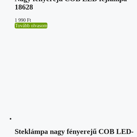
18628
1 990
Ft
Tovább olvasom
Steklámpa nagy fényerejű COB LED-