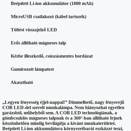
Beépített Li-ion akkumulátor (1800 mAh)
MicroUSB csatlakozó (kábel tartozék)
Töltést visszajelző LED
Erős állítható mágneses talp
Kézbe illeszkedő, csúszásmentes bordázat
Gumírozott lámpatest
Akasztható
„Legyen fényesség éjjel-nappal!” Dimmelhető, nagy fényerejű
COB LED-del szerelt munkalámpa. Nem hiányozhat egyetlen
garázsból, műhelyből sem. A COB LED technológiának, a
gömbcsuklós mágneses talpnak és a 360°-ban állítható fejnek
köszönhetően mindig bevilágítja a kivánt munkaterületet.
Beépített Li-ion akkumulátora környezetbarát eszközzé teszi,