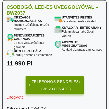
CSOBOGÓ, LED-ES ÜVEGGOLYÓVAL –
BW2037
ORSZÁGOS
UTÁNVÉTES FIZETÉS
HÁZHOZSZÁLLÍTÁS
Kényelmes fizetés átvételkor
Házhoz szállítás az ország
KIVÁLÓ ÁR / ÉRTÉK ARÁNY
területére!
Folyamatosan akciókkal
PÉNZ VISSZAFIZETÉSI
várunk.
GARANCIA
ABSZOLÚT
14 nap visszavásárlási
MEGBÍZHATÓSÁG
garancia!
Adataid biztonságban vannak.
ÜGYFÉLSZOLGÁLAT
Fordulj hozzánk bizalommal!
11 990
Ft
TELEFONOS RENDELÉS:
+36 20 805 4208
Elfogyott
Cikkszám
LCS-003