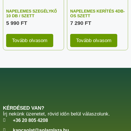
NAPELEMES SZEGÉLYKŐ
NAPELEMES KERÍTÉS 4DB-
10 DB / SZETT
OS SZETT
5 990
FT
7 290
FT
Tovább olvasom
Tovább olvasom
KÉRDÉSED VAN?
Írj nekünk üzenetet, rövid időn belül válaszolunk.
+36 20 805 4208
kapcsolat@solarplaza.hu