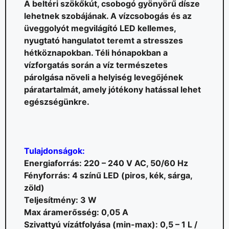
A beltéri szökőkút, csobogó gyönyörű dísze
lehetnek szobájának. A vízcsobogás és az
üveggolyót megvilágító LED kellemes,
nyugtató hangulatot teremt a stresszes
hétköznapokban. Téli hónapokban a
vízforgatás során a víz természetes
párolgása növeli a helyiség levegőjének
páratartalmát, amely jótékony hatással lehet
egészségünkre.
Tulajdonságok:
Energiaforrás: 220 – 240 V AC, 50/60 Hz
Fényforrás: 4 színű LED (piros, kék, sárga,
zöld)
Teljesítmény: 3 W
Max áramerősség: 0,05 A
Szivattyú vízátfolyása (min-max): 0,5 – 1 L /