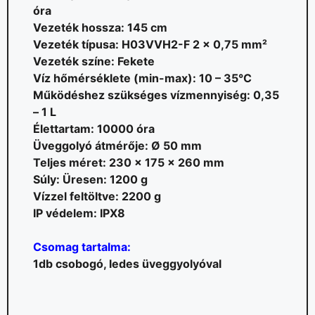
óra
Vezeték hossza: 145 cm
Vezeték típusa: H03VVH2-F 2 x 0,75 mm²
Vezeték színe: Fekete
Víz hőmérséklete (min-max): 10 – 35°C
Működéshez szükséges vízmennyiség: 0,35
– 1 L
Élettartam: 10000 óra
Üveggolyó átmérője: Ø 50 mm
Teljes méret: 230 x 175 x 260 mm
Súly: Üresen: 1200 g
Vízzel feltöltve: 2200 g
IP védelem: IPX8
Csomag tartalma:
1db csobogó, ledes üveggyolyóval