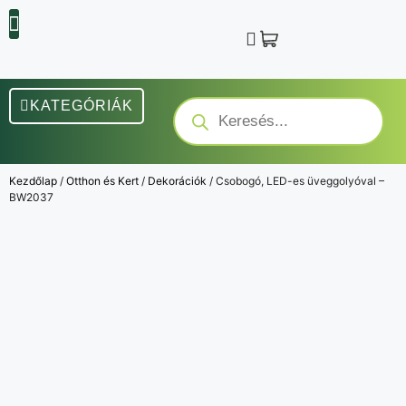
KATEGÓRIÁK
Kezdőlap
/
Otthon és Kert
/
Dekorációk
/ Csobogó, LED-es üveggolyóval –
BW2037