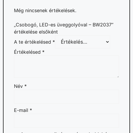
Még nincsenek értékelések.
„Csobogó, LED-es üveggolyóval – BW2037”
értékelése elsőként
A te értékelésed
*
Értékelésed
*
Név
*
E-mail
*