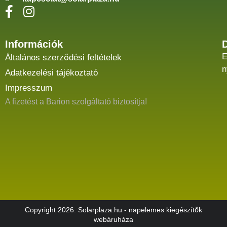
Információk
E
Általános szerződési feltételek
n
Adatkezelési tájékoztató
Impresszum
A fizetést a Barion szolgáltató biztosítja!
Copyright 2026. Solarplaza.hu - napelemes kiegészítők
webáruháza