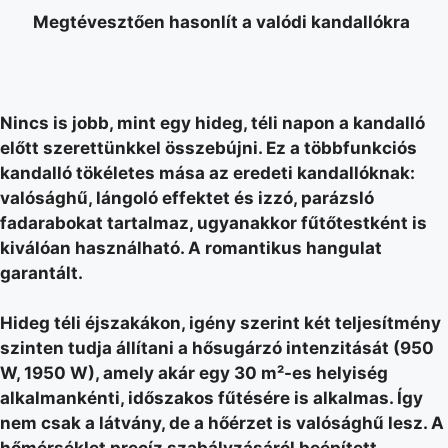
Megtévesztően hasonlít a valódi kandallókra
Nincs is jobb, mint egy hideg, téli napon a kandalló
előtt szerettünkkel összebújni. Ez a többfunkciós
kandalló tökéletes mása az eredeti kandallóknak:
valósághű, lángoló effektet és izzó, parázsló
fadarabokat tartalmaz, ugyanakkor fűtőtestként is
kiválóan használható. A romantikus hangulat
garantált.
Hideg téli éjszakákon, igény szerint két teljesítmény
szinten tudja állítani a hősugárzó intenzitását (950
W, 1950 W), amely akár egy 30 m²-es helyiség
alkalmankénti, időszakos fűtésére is alkalmas. Így
nem csak a látvány, de a hőérzet is valósághű lesz. A