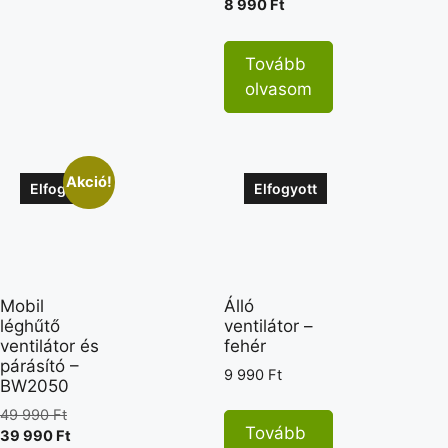
8 990
Ft
Tovább
olvasom
Akció!
Elfogyott
Elfogyott
Mobil
Álló
léghűtő
ventilátor –
ventilátor és
fehér
párásító –
9 990
Ft
BW2050
49 990
Ft
Tovább
39 990
Ft