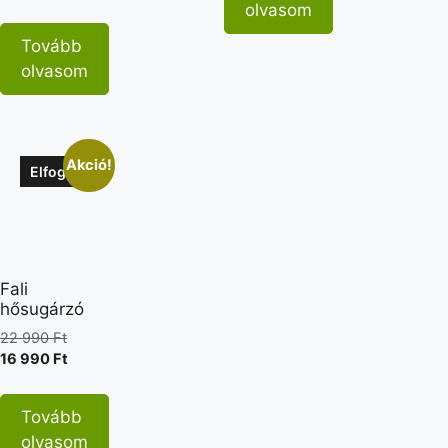
olvasom
Tovább
olvasom
Akció!
Elfogyott
Fali
hősugárzó
22 990
Ft
16 990
Ft
Tovább
olvasom