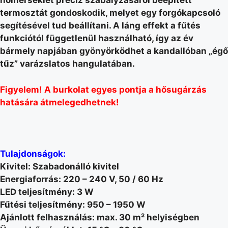
hőmérséklet precíz szabályzásáról beépített
termosztát gondoskodik, melyet egy forgókapcsoló
segítésével tud beállítani. A láng effekt a fűtés
funkciótól függetlenül használható, így az év
bármely napjában gyönyörködhet a kandallóban „égő
tűz” varázslatos hangulatában.
Figyelem! A burkolat egyes pontja a hősugárzás
hatására átmelegedhetnek!
Tulajdonságok:
Kivitel: Szabadonálló kivitel
Energiaforrás: 220 – 240 V, 50 / 60 Hz
LED teljesítmény: 3 W
Fűtési teljesítmény: 950 – 1950 W
Ajánlott felhasználás: max. 30 m² helyiségben