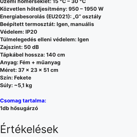
Üzemi hőmérséklet: 15 °C – 30 °C
Közvetlen hőteljesítmény: 950 – 1950 W
Energiabesorolás (EU2021): „G” osztály
Beépített termosztát: Igen, manuális
Védelem: IP20
Túlmelegedés elleni védelem: Igen
Zajszint: 50 dB
Tápkábel hossza: 140 cm
Anyag: Fém + műanyag
Méret: 37 x 23 x 51 cm
Szín: Fekete
Súly: ~5,1 kg
Csomag tartalma:
1db hősugárzó
Értékelések