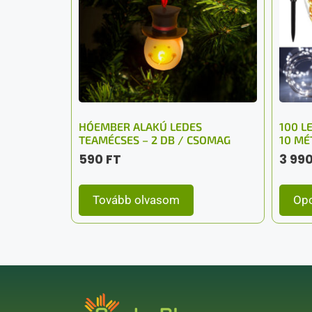
HÓEMBER ALAKÚ LEDES
100 L
TEAMÉCSES – 2 DB / CSOMAG
10 MÉ
590
FT
3 99
Tovább olvasom
Opc