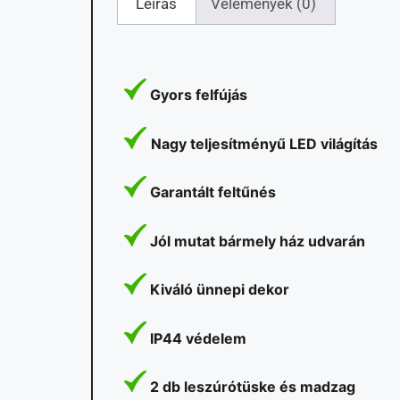
Leírás
Vélemények (0)
Gyors felfújás
Nagy teljesítményű LED világítás
Garantált feltűnés
Jól mutat bármely ház udvarán
Kiváló ünnepi dekor
IP44 védelem
2 db leszúrótüske és madzag