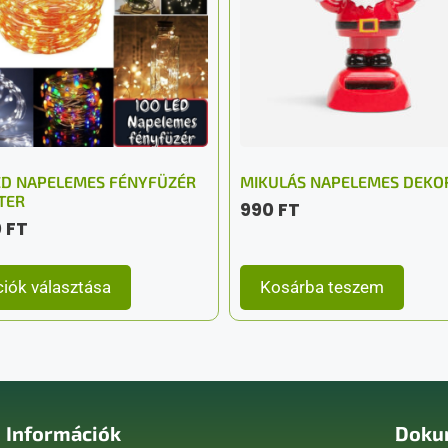
ED NAPELEMES FÉNYFÜZÉR
MIKULÁS NAPELEMES DEKO
TER
990
FT
0
FT
iók választása
Kosárba teszem
Információk
Doku