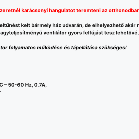
zeretnél karácsonyi hangulatot teremteni az otthonodba
feltűnést kelt bármely ház udvarán, de elhelyezhető akár 
gyteljesítményű ventilátor gyors felfújást tesz lehetővé,
ilátor folyamatos működése és tápellátása szükséges!
C – 50-60 Hz, 0.7A,
r