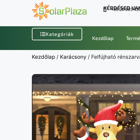
KÉRDÉSED VA
+36 20 805 42
Kategóriák
Kezdőlap
Termé
Kezdőlap
/
Karácsony
/ Felfújható rénszar