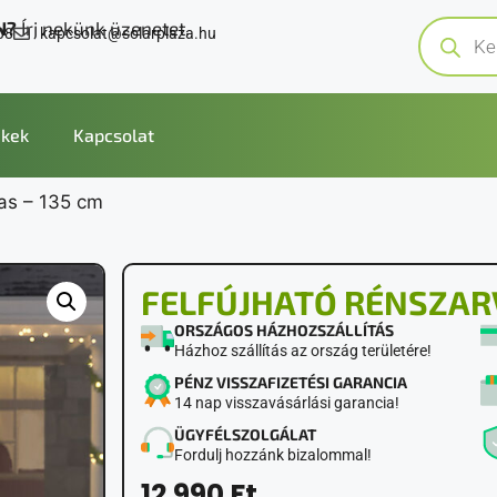
N?
Írj nekünk üzenetet.
08
kapcsolat@solarplaza.hu
kek
Kapcsolat
vas – 135 cm
FELFÚJHATÓ RÉNSZARV
ORSZÁGOS HÁZHOZSZÁLLÍTÁS
Házhoz szállítás az ország területére!
PÉNZ VISSZAFIZETÉSI GARANCIA
14 nap visszavásárlási garancia!
ÜGYFÉLSZOLGÁLAT
Fordulj hozzánk bizalommal!
12 990
Ft