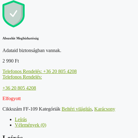
Abszolút Megbízhatóság
Adataid biztonságban vannak.
2 990
Ft
Telefonos Rendelés: +36 20 805 4208
Telefonos Rendelés:
+36 20 805 4208
Elfogyott
Cikkszám
FF-109
Kategóriák
Beltéri világítás
,
Karácsony
Leírás
Vélemények (0)