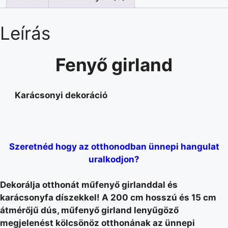
Leírás
Fenyő girland
Karácsonyi dekoráció
Szeretnéd hogy az otthonodban ünnepi hangulat
uralkodjon?
Dekorálja otthonát műfenyő girlanddal és
karácsonyfa díszekkel! A 200 cm hosszú és 15 cm
átmérőjű dús, műfenyő girland lenyűgöző
megjelenést kölcsönöz otthonának az ünnepi