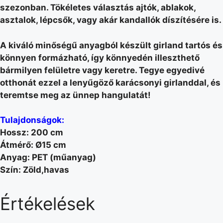
szezonban. Tökéletes választás ajtók, ablakok,
asztalok, lépcsők, vagy akár kandallók díszítésére is.
A kiváló minőségű anyagból készült girland tartós és
könnyen formázható, így könnyedén illeszthető
bármilyen felületre vagy keretre. Tegye egyedivé
otthonát ezzel a lenyűgöző karácsonyi girlanddal, és
teremtse meg az ünnep hangulatát!
Tulajdonságok:
Hossz: 200 cm
Átmérő: Ø15 cm
Anyag: PET (műanyag)
Szín: Zöld,havas
Értékelések