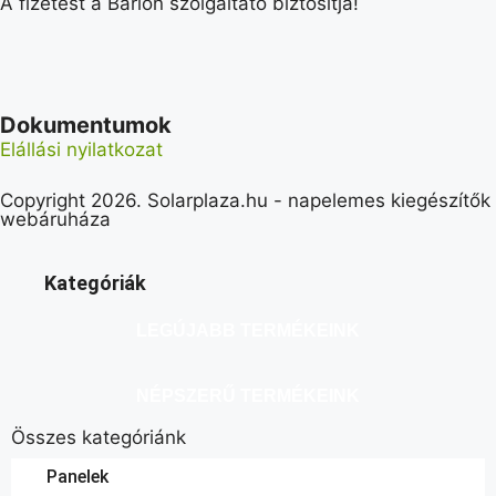
A fizetést a Barion szolgáltató biztosítja!
Dokumentumok
Elállási nyilatkozat
Copyright 2026. Solarplaza.hu - napelemes kiegészítők
webáruháza
Kategóriák
LEGÚJABB TERMÉKEINK
NÉPSZERŰ TERMÉKEINK
Összes kategóriánk
Panelek