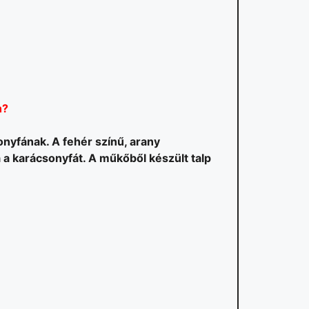
n?
onyfának. A fehér színű, arany
a a karácsonyfát. A műkőből készült talp