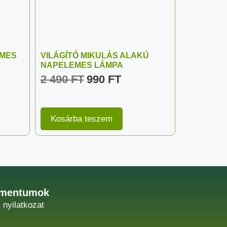
EMES
VILÁGÍTÓ MIKULÁS ALAKÚ
NAPELEMES LÁMPA
2 490
FT
990
FT
Kosárba teszem
mentumok
i nyilatkozat