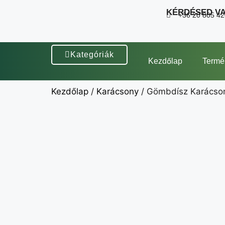
KÉRDÉSED V
+36 20 805 4
Kategóriák
Kezdőlap
Termé
Kezdőlap
/
Karácsony
/ Gömbdísz Karácson