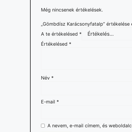
Még nincsenek értékelések.
„Gömbdísz Karácsonyfatalp” értékelése 
A te értékelésed
*
Értékelésed
*
Név
*
E-mail
*
A nevem, e-mail címem, és webolda