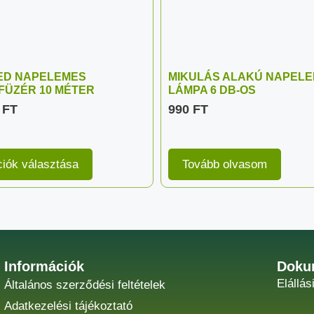
LED NAPELEMES
MIKULÁS ALAKÚ NAPEL
FÜZÉR 10 MÉTER
LÁMPA 6 DB-OS
0
FT
990
FT
iók választása
Tovább olvasom
Információk
Doku
Elállás
Általános szerződési feltételek
Adatkezelési tájékoztató