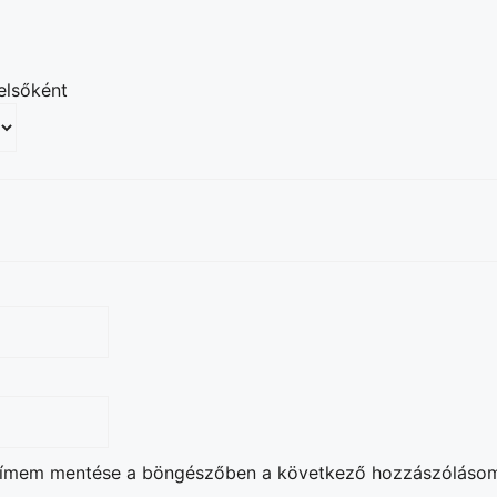
elsőként
lcímem mentése a böngészőben a következő hozzászóláso