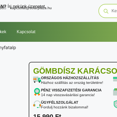
AN?
Írj nekünk üzenetet.
208
kapcsolat@solarplaza.hu
kek
Kapcsolat
yfatalp
GÖMBDÍSZ KARÁCSO
ORSZÁGOS HÁZHOZSZÁLLÍTÁS
Házhoz szállítás az ország területére!
PÉNZ VISSZAFIZETÉSI GARANCIA
14 nap visszavásárlási garancia!
ÜGYFÉLSZOLGÁLAT
Fordulj hozzánk bizalommal!
15 990
Ft