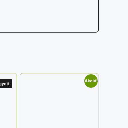
Akció!
gyott