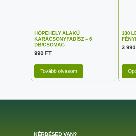
HÓPEHELY ALAKÚ
100 
KARÁCSONYFADÍSZ – 6
FÉNY
DB/CSOMAG
3 99
990
FT
Tovább olvasom
Opc
KÉRDÉSED VAN?