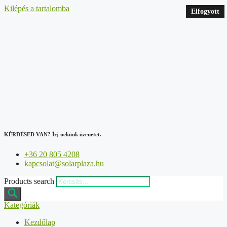
Kilépés a tartalomba
Elfogyott
Elfogyott
Elfogyott
KÉRDÉSED VAN?
Írj nekünk üzenetet.
+36 20 805 4208
kapcsolat@solarplaza.hu
Products search
Kategóriák
Kezdőlap