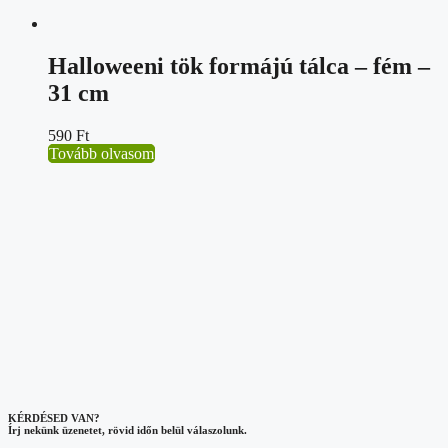
Halloweeni tök formájú tálca – fém –
31 cm
590
Ft
Tovább olvasom
KÉRDÉSED VAN?
Írj nekünk üzenetet, rövid időn belül válaszolunk.