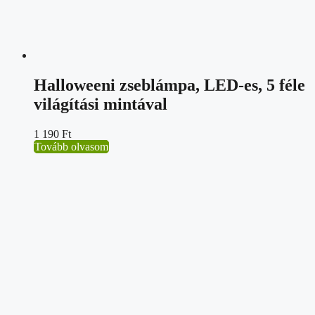
Halloweeni zseblámpa, LED-es, 5 féle
világítási mintával
1 190
Ft
Tovább olvasom