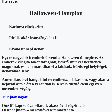
Leírás
Halloween-i lampion
Bárhová elhelyezheti
Ideális akár irányfényként is
Kiváló ünnepi dekor
Egyre nagyobb trendnek örvend a Halloween ünneplése. Az
emberek világító tököt faragnak, ijesztő sminket készítenek
maguknak és nem maradhat el a lakások, közösségi helyiségek
dekorálása sem!
Autentikus őszi hangulatot teremthetsz a lakásban, vagy akár a
bejárati ajtó előtt a verandán is. Kiváló díszítő elem egészen
november végéíg.
Tulajdonságok:
On/Off kapcsolóval ellátott, akasztóval rögzíthető
Összehajtható – merevítővel kitámasztható