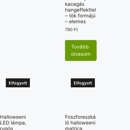
kacagás
hangeffekttel
– tök formájú
– elemes
790
Ft
Tovább
olvasom
Elfogyott
Elfogyott
Halloweeni
Foszforeszká
LED lámpa,
ló halloweeni
rugós
matrica