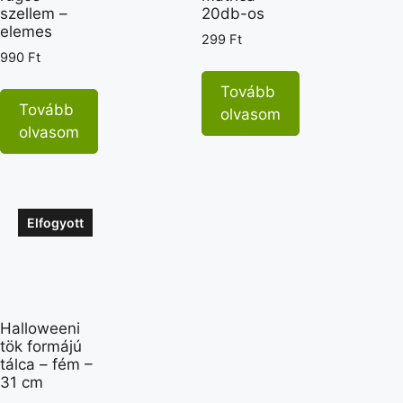
szellem –
20db-os
elemes
299
Ft
990
Ft
Tovább
Tovább
olvasom
olvasom
Elfogyott
Halloweeni
tök formájú
tálca – fém –
31 cm