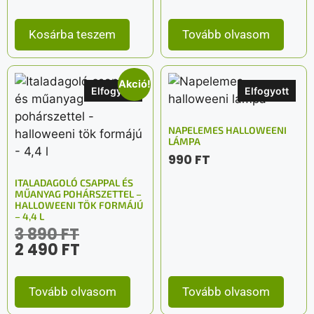
Kosárba teszem
Tovább olvasom
Akció!
Elfogyott
Elfogyott
NAPELEMES HALLOWEENI
LÁMPA
990
FT
ITALADAGOLÓ CSAPPAL ÉS
MŰANYAG POHÁRSZETTEL –
HALLOWEENI TÖK FORMÁJÚ
– 4,4 L
3 890
FT
2 490
FT
Tovább olvasom
Tovább olvasom