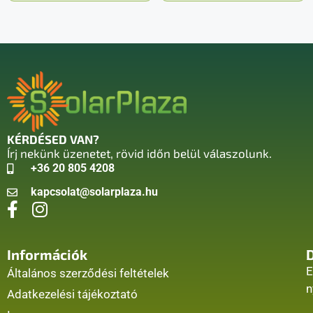
KÉRDÉSED VAN?
Írj nekünk üzenetet, rövid időn belül válaszolunk.
+36 20 805 4208
kapcsolat@solarplaza.hu
Információk
E
Általános szerződési feltételek
n
Adatkezelési tájékoztató