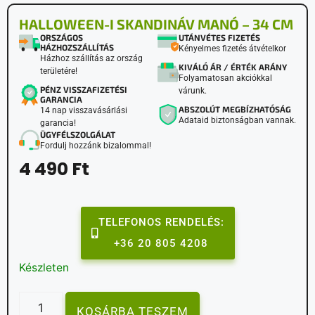
HALLOWEEN-I SKANDINÁV MANÓ – 34 CM
ORSZÁGOS
UTÁNVÉTES FIZETÉS
HÁZHOZSZÁLLÍTÁS
Kényelmes fizetés átvételkor
Házhoz szállítás az ország
KIVÁLÓ ÁR / ÉRTÉK ARÁNY
területére!
Folyamatosan akciókkal
PÉNZ VISSZAFIZETÉSI
várunk.
GARANCIA
ABSZOLÚT MEGBÍZHATÓSÁG
14 nap visszavásárlási
Adataid biztonságban vannak.
garancia!
ÜGYFÉLSZOLGÁLAT
Fordulj hozzánk bizalommal!
4 490
Ft
TELEFONOS RENDELÉS:
+36 20 805 4208
Készleten
KOSÁRBA TESZEM