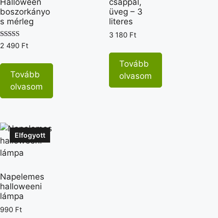
Halloween
csappal,
boszorkányo
üveg – 3
s mérleg
literes
3 180
Ft
Értékelés:
2 490
Ft
5.00
/ 5
Tovább
Tovább
olvasom
olvasom
Elfogyott
Napelemes
halloweeni
lámpa
990
Ft