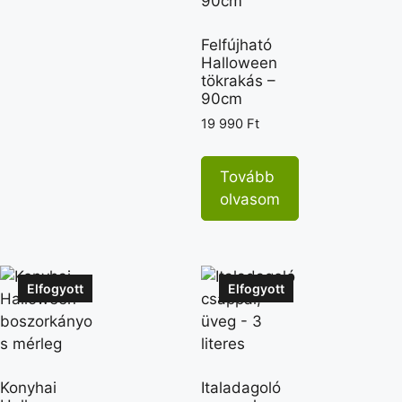
Felfújható
Halloween
tökrakás –
90cm
19 990
Ft
Tovább
olvasom
Elfogyott
Elfogyott
Konyhai
Italadagoló