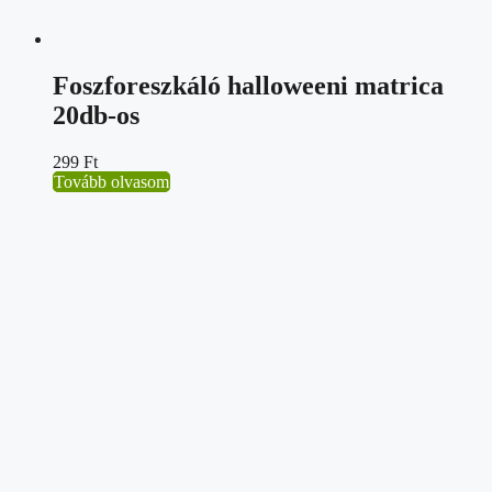
Foszforeszkáló halloweeni matrica
20db-os
299
Ft
Tovább olvasom