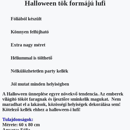
Halloween tök formájú lufi
Fóliából készült
Könnyen felfújható
Extra nagy méret
Héliummal is tölthető
Nélkülözhetetlen party kellék
Jól mutat minden helyiségben
A Halloween ünneplése egyre növekvő tendencia. Az emberek
világító tököt faragnak és ijesztőre sminkelik magukat. Nem
maradhat el a lakások, közösségi helyiségek dekorálása sem!
Kötelező kellék ehhez a halloween-i lufi!
Tulajdonságok:
Mérete: 60 x 80 cm
Anyaga: Fólia