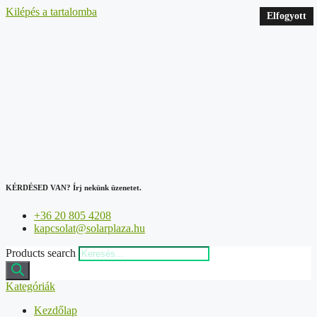
Kilépés a tartalomba
Elfogyott
Elfogyott
Elfogyott
KÉRDÉSED VAN?
Írj nekünk üzenetet.
+36 20 805 4208
kapcsolat@solarplaza.hu
Products search
Kategóriák
Kezdőlap