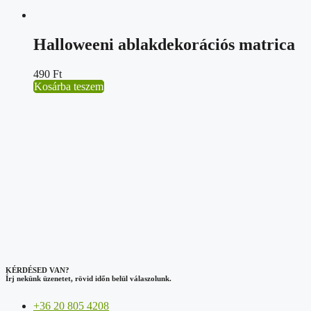
Halloweeni ablakdekorációs matrica
490
Ft
Kosárba teszem
KÉRDÉSED VAN?
Írj nekünk üzenetet, rövid időn belül válaszolunk.
+36 20 805 4208