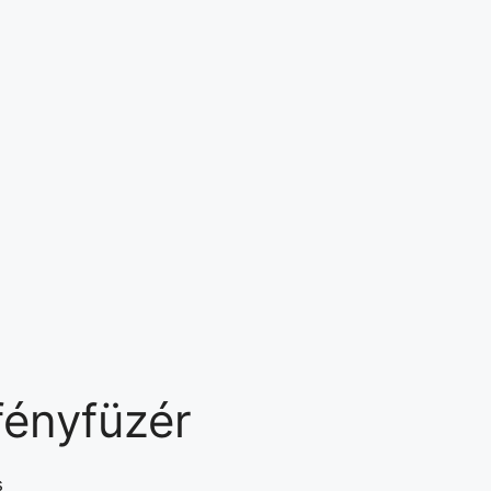
ényfüzér
s