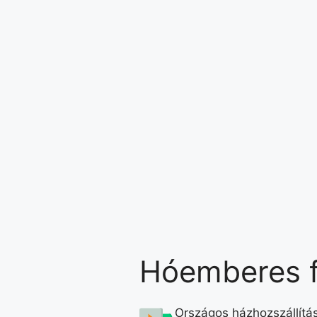
Hóemberes f
Országos házhozszállítá