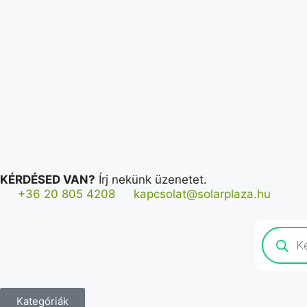
KÉRDÉSED VAN?
Írj nekünk üzenetet.
+36 20 805 4208
kapcsolat@solarplaza.hu
Kategóriák