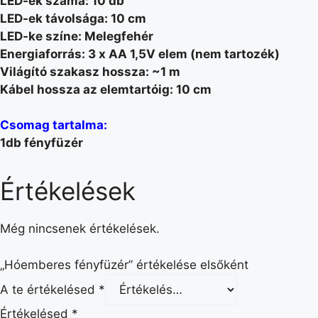
LED-ek száma: 10 db
LED-ek távolsága: 10 cm
LED-ke színe: Melegfehér
Energiaforrás: 3 x AA 1,5V elem (nem tartozék)
Világító szakasz hossza: ~1 m
Kábel hossza az elemtartóig: 10 cm
Csomag tartalma:
1db fényfüzér
Értékelések
Még nincsenek értékelések.
„Hóemberes fényfüzér” értékelése elsőként
A te értékelésed
*
Értékelésed
*