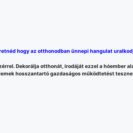
retnéd hogy az otthonodban ünnepi hangulat uralkod
rrel. Dekorálja otthonát, irodáját ezzel a hóember a
elemek hosszantartó gazdaságos működtetést tesznek 