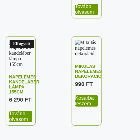
Tovább
olvasom
Elfogyott
MIKULÁS
NAPELEMES
DEKORÁCIÓ
NAPELEMES
KANDELÁBER
990
FT
LÁMPA
155CM
Kosárba
6 290
FT
teszem
Tovább
olvasom