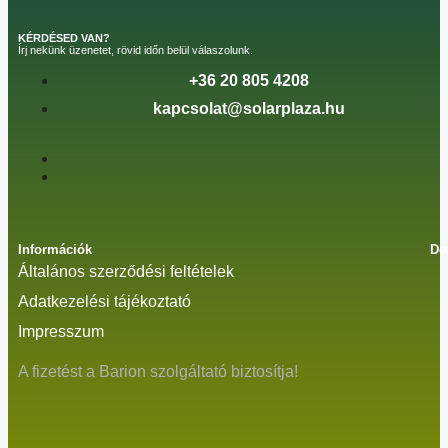
KÉRDÉSED VAN?
Írj nekünk üzenetet, rövid időn belül válaszolunk.
+36 20 805 4208
kapcsolat@solarplaza.hu
Információk
Do
Általános szerződési feltételek
Adatkezelési tájékoztató
Impresszum
A fizetést a Barion szolgáltató biztosítja!