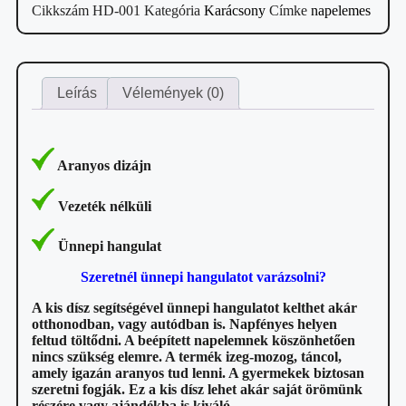
Cikkszám
HD-001
Kategória
Karácsony
Címke
napelemes
Leírás
Vélemények (0)
Aranyos dizájn
Vezeték nélküli
Ünnepi hangulat
Szeretnél ünnepi hangulatot varázsolni?
A kis dísz segítségével ünnepi hangulatot kelthet akár
otthonodban, vagy autódban is. Napfényes helyen
feltud töltődni. A beépített napelemnek köszönhetően
nincs szükség elemre. A termék izeg-mozog, táncol,
amely igazán aranyos tud lenni. A gyermekek biztosan
szeretni fogják. Ez a kis dísz lehet akár saját örömünk
részére vagy ajándékba is kiváló.