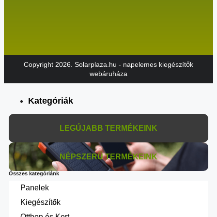
Copyright 2026. Solarplaza.hu - napelemes kiegészítők
webáruháza
Kategóriák
LEGÚJABB TERMÉKEINK
NÉPSZERŰ TERMÉKEINK
Összes kategóriánk
Panelek
Kiegészítők
Otthon és Kert