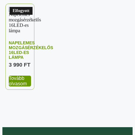
Elfogyott
NAPELEMES
MOZGÁSÉRZÉKELŐS
16LED-ES
LÁMPA
3 990
FT
Tovább
olvasom