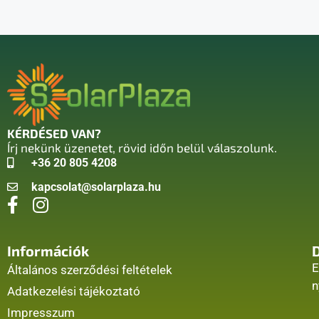
KÉRDÉSED VAN?
Írj nekünk üzenetet, rövid időn belül válaszolunk.
+36 20 805 4208
kapcsolat@solarplaza.hu
Információk
E
Általános szerződési feltételek
n
Adatkezelési tájékoztató
Impresszum