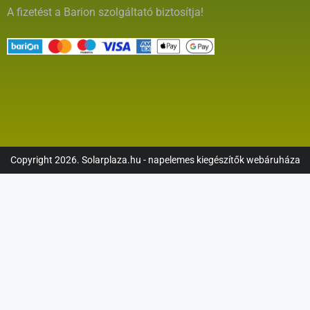
A fizetést a Barion szolgáltató biztosítja!
Copyright 2026. Solarplaza.hu - napelemes kiegészítők webáruháza