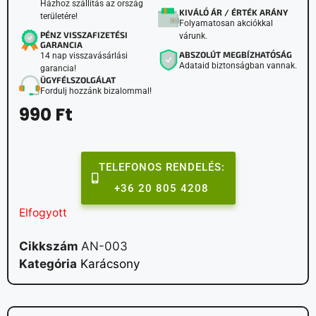
Házhoz szállítás az ország
KIVÁLÓ ÁR / ÉRTÉK ARÁNY
területére!
Folyamatosan akciókkal
PÉNZ VISSZAFIZETÉSI
várunk.
GARANCIA
ABSZOLÚT MEGBÍZHATÓSÁG
14 nap visszavásárlási
Adataid biztonságban vannak.
garancia!
ÜGYFÉLSZOLGÁLAT
Fordulj hozzánk bizalommal!
990
Ft
TELEFONOS RENDELÉS:
+36 20 805 4208
Elfogyott
Cikkszám
AN-003
Kategória
Karácsony