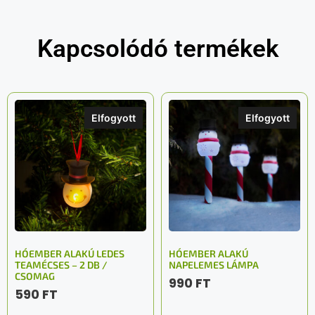
Kapcsolódó termékek
Elfogyott
Elfogyott
HÓEMBER ALAKÚ LEDES
HÓEMBER ALAKÚ
TEAMÉCSES – 2 DB /
NAPELEMES LÁMPA
CSOMAG
990
FT
590
FT