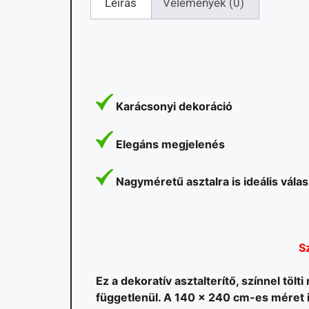
Leírás
Vélemények (0)
Karácsonyi dekoráció
Elegáns megjelenés
Nagyméretű asztalra is ideális vála
S
Ez a dekoratív asztalterítő, színnel töl
függetlenül. A 140 x 240 cm-es méret 