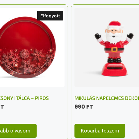
Elfogyott
SONYI TÁLCA – PIROS
MIKULÁS NAPELEMES DEKO
FT
990
FT
ább olvasom
Kosárba teszem