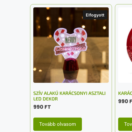
Elfogyott
SZÍV ALAKÚ KARÁCSONYI ASZTALI
KARÁC
LED DEKOR
990
990
FT
Tovább olvasom
Tov