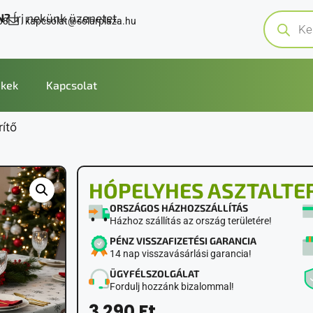
N?
Írj nekünk üzenetet.
08
kapcsolat@solarplaza.hu
kek
Kapcsolat
ítő
HÓPELYHES ASZTALTE
ORSZÁGOS HÁZHOZSZÁLLÍTÁS
Házhoz szállítás az ország területére!
PÉNZ VISSZAFIZETÉSI GARANCIA
14 nap visszavásárlási garancia!
ÜGYFÉLSZOLGÁLAT
Fordulj hozzánk bizalommal!
3 290
Ft