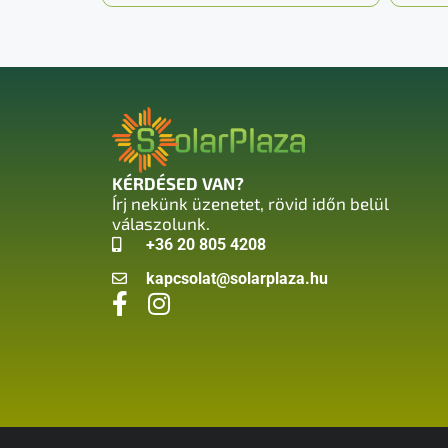
KÉRDÉSED VAN?
Írj nekünk üzenetet, rövid időn belül
válaszolunk.
+36 20 805 4208
kapcsolat@solarplaza.hu