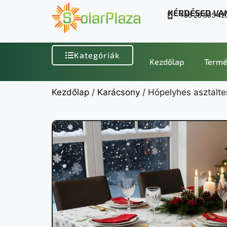
KÉRDÉSED VA
+36 20 805 42
Kategóriák
Kezdőlap
Termé
Kezdőlap
/
Karácsony
/ Hópelyhes asztalter