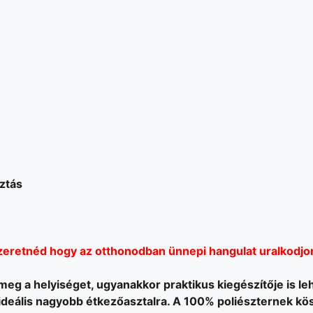
sztás
zeretnéd hogy az otthonodban ünnepi hangulat uralkodjo
ti meg a helyiséget, ugyanakkor praktikus kiegészítője is l
ideális nagyobb étkezőasztalra. A 100% poliészternek kö