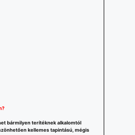
n?
ehet bármilyen terítéknek alkalomtól
szönhetően kellemes tapintású, mégis