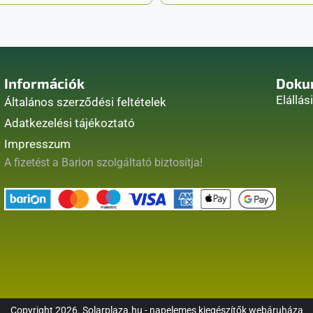
Információk
Doku
Elállás
Általános szerződési feltételek
Adatkezelési tájékoztató
Impresszum
A fizetést a Barion szolgáltató biztosítja!
Copyright 2026. Solarplaza.hu - napelemes kiegészítők webáruháza