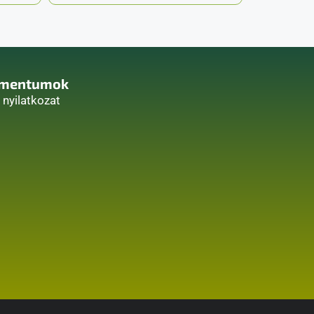
mentumok
i nyilatkozat