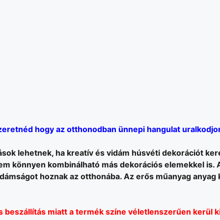
zeretnéd hogy az otthonodban ünnepi hangulat uralkodjo
ások lehetnek, ha kreatív és vidám húsvéti dekorációt ker
 könnyen kombinálható más dekorációs elemekkel is. A 
dámságot hoznak az otthonába. Az erős műanyag anyag k
beszállítás miatt a termék színe véletlenszerűen kerül k