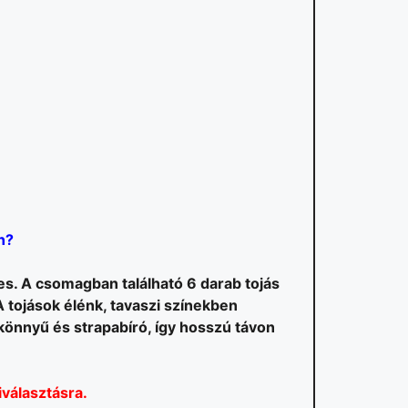
n?
es. A csomagban található 6 darab tojás
tojások élénk, tavaszi színekben
önnyű és strapabíró, így hosszú távon
iválasztásra.