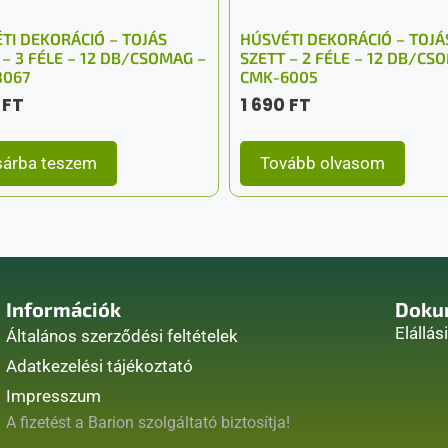
TI DEKORÁCIÓ – TOJÁS
HÚSVÉTI DEKORÁCIÓ – TOJÁ
 – 3 FÉLE – 12 DB/CSOMAG –
SZETT – 2 FÉLE – 12 DB/CS
8067
CMK-6005
0
FT
1 690
FT
árba teszem
Tovább olvasom
Információk
Doku
Elállás
Általános szerződési feltételek
Adatkezelési tájékoztató
Impresszum
A fizetést a Barion szolgáltató biztosítja!