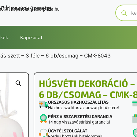
N?
Írj nekünk üzenetet.
08
kapcsolat@solarplaza.hu
kek
Kapcsolat
ojás szett – 3 féle – 6 db/csomag – CMK-8043
HÚSVÉTI DEKORÁCIÓ – 
6 DB/CSOMAG – CMK-
ORSZÁGOS HÁZHOZSZÁLLÍTÁS
Házhoz szállítás az ország területére!
PÉNZ VISSZAFIZETÉSI GARANCIA
14 nap visszavásárlási garancia!
ÜGYFÉLSZOLGÁLAT
Fordulj hozzánk bizalommal!