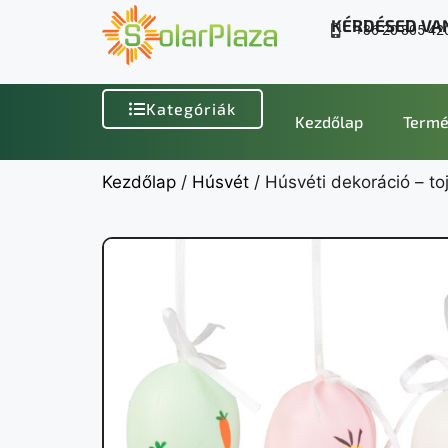
KÉRDÉSED VA
+36 20 805 42
Kategóriák
Kezdőlap
Termé
Kezdőlap
/
Húsvét
/ Húsvéti dekoráció – t