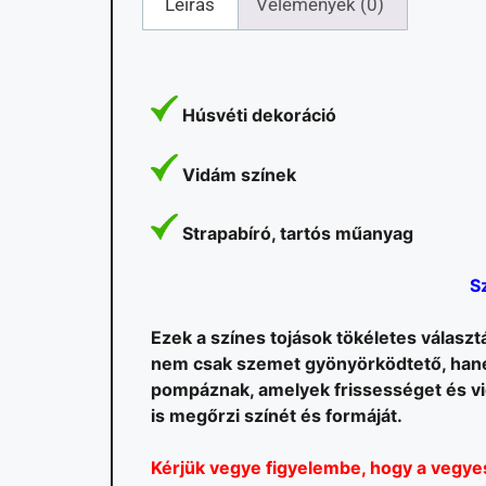
Leírás
Vélemények (0)
Húsvéti dekoráció
Vidám színek
Strapabíró, tartós műanyag
S
Ezek a színes tojások tökéletes választ
nem csak szemet gyönyörködtető, hanem
pompáznak, amelyek frissességet és vi
is megőrzi színét és formáját.
Kérjük vegye figyelembe, hogy a vegyes 