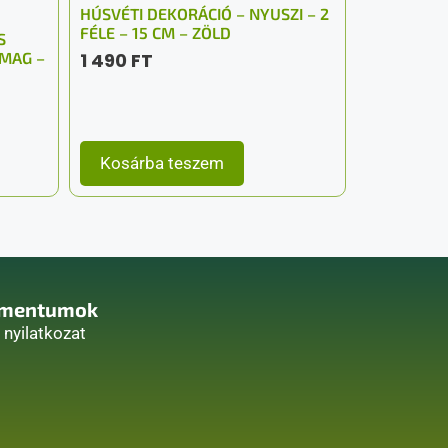
HÚSVÉTI DEKORÁCIÓ – NYUSZI – 2
FÉLE – 15 CM – ZÖLD
S
OMAG –
1 490
FT
Kosárba teszem
mentumok
i nyilatkozat