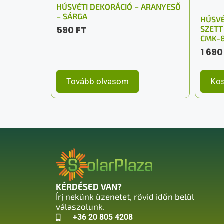
HÚSVÉTI DEKORÁCIÓ – ARANYESŐ
– SÁRGA
HÚSVÉ
590
FT
SZETT
CMK-
1 69
Tovább olvasom
Kos
KÉRDÉSED VAN?
Írj nekünk üzenetet, rövid időn belül
válaszolunk.
+36 20 805 4208