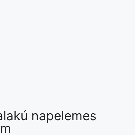
alakú napelemes
cm