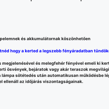
 napelemnek és akkumulátornak köszönhetően
tnéd hogy a kerted a legszebb fényáradatban tündök
s megjelenésével és melegfehér fényével emeli ki ke
rti ösvények, bejáratok vagy akár teraszok megvilágí
gy a lámpa sötétedés után automatikusan működésbe l
l ellenáll az időjárás viszontagságainak.