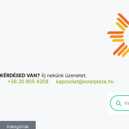
KÉRDÉSED VAN?
Írj nekünk üzenetet.
+36 20 805 4208
kapcsolat@solarplaza.hu
Kategóriák