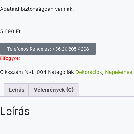
Adataid biztonságban vannak.
5 690
Ft
Telefonos Rendelés: +36 20 805 4208
Elfogyott
Cikkszám
NKL-004
Kategóriák
Dekorációk
,
Napelemes 
Leírás
Vélemények (0)
Leírás