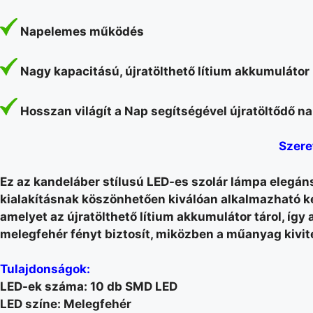
Napelemes működés
Nagy kapacitású, újratölthető lítium akkumulátor
Hosszan világít a Nap segítségével újratöltődő
Szere
Ez az kandeláber stílusú LED-es szolár lámpa elegán
kialakításnak köszönhetően kiválóan alkalmazható ke
amelyet az újratölthető lítium akkumulátor tárol, í
melegfehér fényt biztosít, miközben a műanyag kivite
Tulajdonságok:
LED-ek száma: 10 db SMD LED
LED színe: Melegfehér