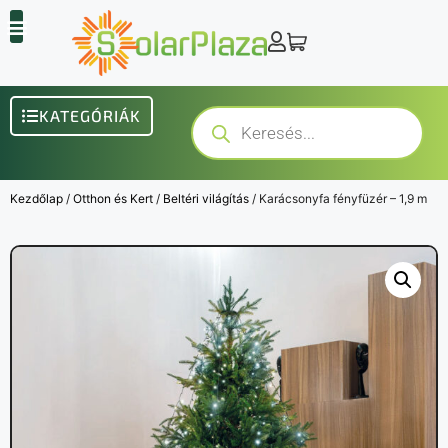
KATEGÓRIÁK
Kezdőlap
/
Otthon és Kert
/
Beltéri világítás
/ Karácsonyfa fényfüzér – 1,9 m