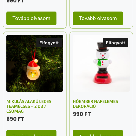
990
FT
Tovább olvasom
Tovább olvasom
Elfogyott
Elfogyott
MIKULÁS ALAKÚ LEDES
HÓEMBER NAPELEMES
TEAMÉCSES – 2 DB /
DEKORÁCIÓ
CSOMAG
990
FT
690
FT