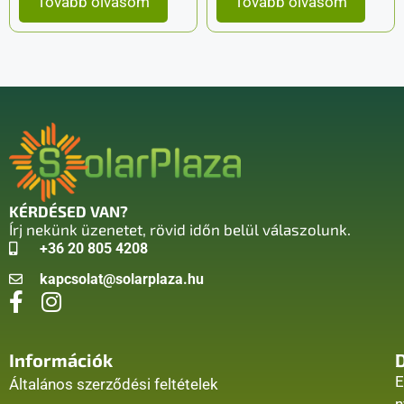
Tovább olvasom
Tovább olvasom
KÉRDÉSED VAN?
Írj nekünk üzenetet, rövid időn belül válaszolunk.
+36 20 805 4208
kapcsolat@solarplaza.hu
Információk
E
Általános szerződési feltételek
n