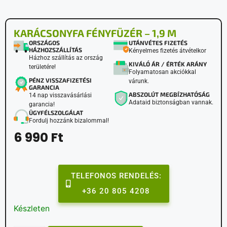
KARÁCSONYFA FÉNYFÜZÉR – 1,9 M
ORSZÁGOS
UTÁNVÉTES FIZETÉS
HÁZHOZSZÁLLÍTÁS
Kényelmes fizetés átvételkor
Házhoz szállítás az ország
KIVÁLÓ ÁR / ÉRTÉK ARÁNY
területére!
Folyamatosan akciókkal
PÉNZ VISSZAFIZETÉSI
várunk.
GARANCIA
ABSZOLÚT MEGBÍZHATÓSÁG
14 nap visszavásárlási
Adataid biztonságban vannak.
garancia!
ÜGYFÉLSZOLGÁLAT
Fordulj hozzánk bizalommal!
6 990
Ft
TELEFONOS RENDELÉS:
+36 20 805 4208
Készleten