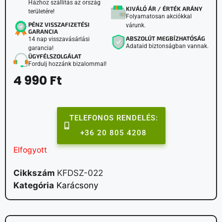
Házhoz szállítás az ország
KIVÁLÓ ÁR / ÉRTÉK ARÁNY
területére!
Folyamatosan akciókkal
PÉNZ VISSZAFIZETÉSI
várunk.
GARANCIA
ABSZOLÚT MEGBÍZHATÓSÁG
14 nap visszavásárlási
Adataid biztonságban vannak.
garancia!
ÜGYFÉLSZOLGÁLAT
Fordulj hozzánk bizalommal!
4 990
Ft
TELEFONOS RENDELÉS:
+36 20 805 4208
Elfogyott
Cikkszám
KFDSZ-022
Kategória
Karácsony