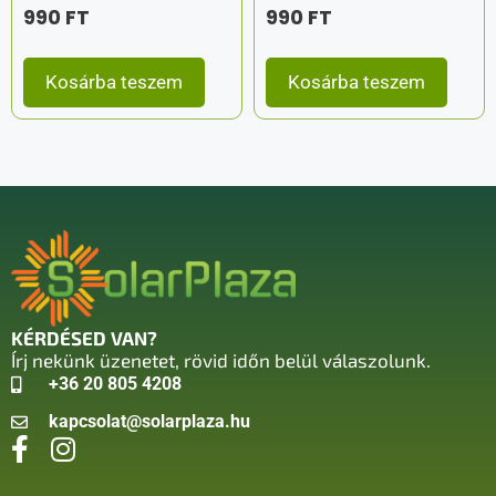
990
FT
990
FT
Kosárba teszem
Kosárba teszem
KÉRDÉSED VAN?
Írj nekünk üzenetet, rövid időn belül válaszolunk.
+36 20 805 4208
kapcsolat@solarplaza.hu