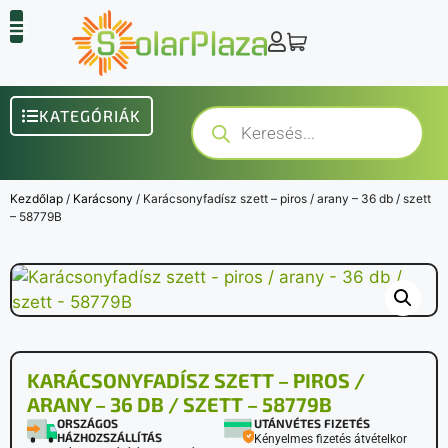
KATEGÓRIÁK
Kezdőlap
/
Karácsony
/ Karácsonyfadísz szett – piros / arany – 36 db / szett
– 58779B
KARÁCSONYFADÍSZ SZETT – PIROS /
ARANY – 36 DB / SZETT – 58779B
ORSZÁGOS
UTÁNVÉTES FIZETÉS
HÁZHOZSZÁLLÍTÁS
Kényelmes fizetés átvételkor