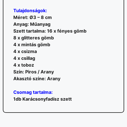
Tulajdonságok:
Méret: Ø3 – 8 cm
Anyag: Műanyag
Szett tartalma: 16 x fényes gömb
8 x glitteres gömb
4 x mintás gömb
4 x csizma
4 x csillag
4 x toboz
Szín: Piros / Arany
Akasztó színe: Arany
Csomag tartalma:
1db Karácsonyfadísz szett