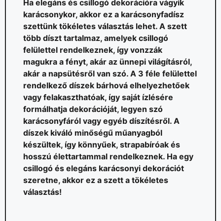
Ha elegáns és csillogó dekorációra vágyik
karácsonykor, akkor ez a karácsonyfadísz
szettünk tökéletes választás lehet. A szett
több díszt tartalmaz, amelyek csillogó
felülettel rendelkeznek, így vonzzák
magukra a fényt, akár az ünnepi világításról,
akár a napsütésről van szó. A 3 féle felülettel
rendelkező díszek bárhová elhelyezhetőek
vagy felakaszthatóak, így saját ízlésére
formálhatja dekorációját, legyen szó
karácsonyfáról vagy egyéb díszítésről. A
díszek kiváló minőségű műanyagból
készültek, így könnyűek, strapabíróak és
hosszú élettartammal rendelkeznek. Ha egy
csillogó és elegáns karácsonyi dekorációt
szeretne, akkor ez a szett a tökéletes
választás!