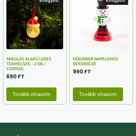
Elfogyott
Elfogyott
MIKULÁS ALAKÚ LEDES
HÓEMBER NAPELEMES
TEAMÉCSES – 2 DB /
DEKORÁCIÓ
CSOMAG
990
FT
690
FT
Tovább olvasom
Tovább olvasom