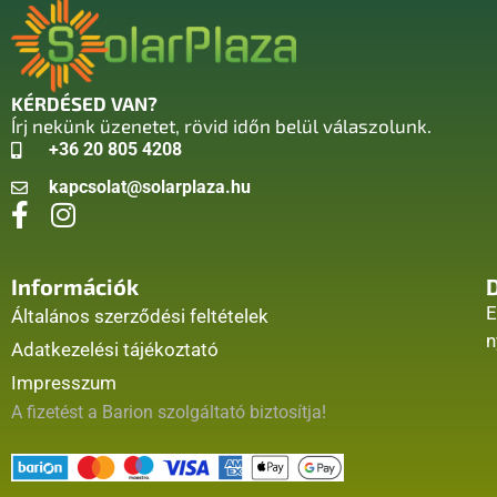
KÉRDÉSED VAN?
Írj nekünk üzenetet, rövid időn belül válaszolunk.
+36 20 805 4208
kapcsolat@solarplaza.hu
Információk
E
Általános szerződési feltételek
n
Adatkezelési tájékoztató
Impresszum
A fizetést a Barion szolgáltató biztosítja!