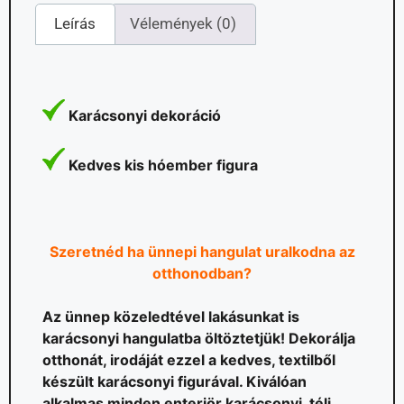
Leírás
Vélemények (0)
Karácsonyi dekoráció
Kedves kis hóember figura
Szeretnéd ha ünnepi hangulat uralkodna az
otthonodban?
Az ünnep közeledtével lakásunkat is
karácsonyi hangulatba öltöztetjük! Dekorálja
otthonát, irodáját ezzel a kedves, textilből
készült karácsonyi figurával. Kiválóan
alkalmas minden enteriör karácsonyi, téli