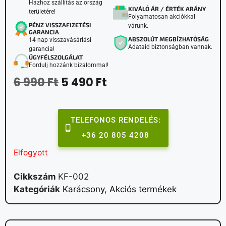
Házhoz szállítás az ország
KIVÁLÓ ÁR / ÉRTÉK ARÁNY
területére!
Folyamatosan akciókkal
PÉNZ VISSZAFIZETÉSI
várunk.
GARANCIA
ABSZOLÚT MEGBÍZHATÓSÁG
14 nap visszavásárlási
Adataid biztonságban vannak.
garancia!
ÜGYFÉLSZOLGÁLAT
Fordulj hozzánk bizalommal!
6 990
Ft
5 490
Ft
TELEFONOS RENDELÉS:
+36 20 805 4208
Elfogyott
Cikkszám
KF-002
Kategóriák
Karácsony
,
Akciós termékek