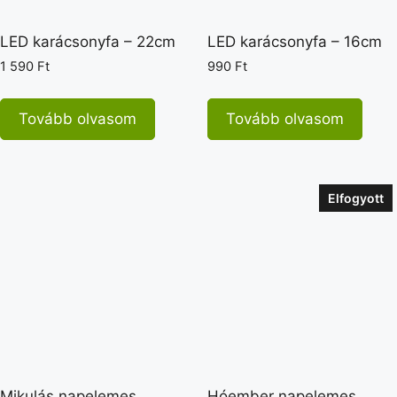
LED karácsonyfa – 22cm
LED karácsonyfa – 16cm
1 590
Ft
990
Ft
Tovább olvasom
Tovább olvasom
Elfogyott
Mikulás napelemes
Hóember napelemes