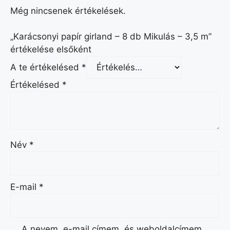
Még nincsenek értékelések.
„Karácsonyi papír girland – 8 db Mikulás – 3,5 m”
értékelése elsőként
A te értékelésed
*
Értékelésed
*
Név
*
E-mail
*
A nevem, e-mail címem, és weboldalcímem