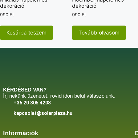
dekoráció
dekoráció
990
Ft
990
Ft
Kosárba teszem
Tovább olvasom
KÉRDÉSED VAN?
Írj nekünk üzenetet, rövid időn belül válaszolunk.
+36 20 805 4208
kapcsolat@solarplaza.hu
Információk