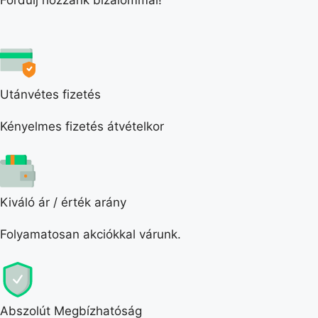
Fordulj hozzánk bizalommal!
Utánvétes fizetés
Kényelmes fizetés átvételkor
Kiváló ár / érték arány
Folyamatosan akciókkal várunk.
Abszolút Megbízhatóság