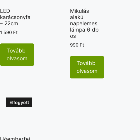
LED
Mikulás
karácsonyfa
alakú
– 22cm
napelemes
lámpa 6 db-
1 590
Ft
os
990
Ft
Tovább
olvasom
Tovább
olvasom
Elfogyott
Hóemberfej