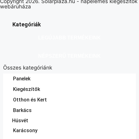
Copyright 2026. Solarplaza.hu - napelemes kiegészítők
webáruháza
Kategóriák
LEGÚJABB TERMÉKEINK
NÉPSZERŰ TERMÉKEINK
Összes kategóriánk
Panelek
Kiegészítők
Otthon és Kert
Barkács
Húsvét
Karácsony