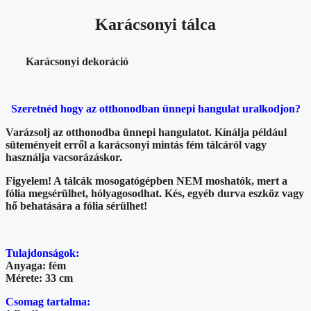
Karácsonyi tálca
Karácsonyi dekoráció
Szeretnéd hogy az otthonodban ünnepi hangulat uralkodjon?
Varázsolj az otthonodba ünnepi hangulatot. Kínálja például
süteményeit erről a karácsonyi mintás fém tálcáról vagy
használja vacsorázáskor.
Figyelem! A tálcák mosogatógépben NEM moshatók, mert a
fólia megsérülhet, hólyagosodhat. Kés, egyéb durva eszköz vagy
hő behatására a fólia sérülhet!
Tulajdonságok:
Anyaga: fém
Mérete: 33 cm
Csomag tartalma: