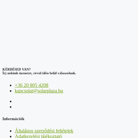
KÉRDÉSED VAN?
Írj nekünk üzenetet, rövid időn belül válaszolunk.
+36 20 805 4208
kapcsolat@solarplaza.hu
Információk
Általános szerződési feltételek
Adatkezelési tájékoztató