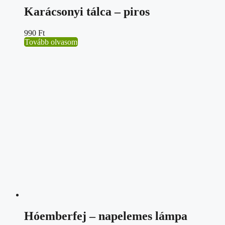
Karácsonyi tálca – piros
990
Ft
Tovább olvasom
Hóemberfej – napelemes lámpa