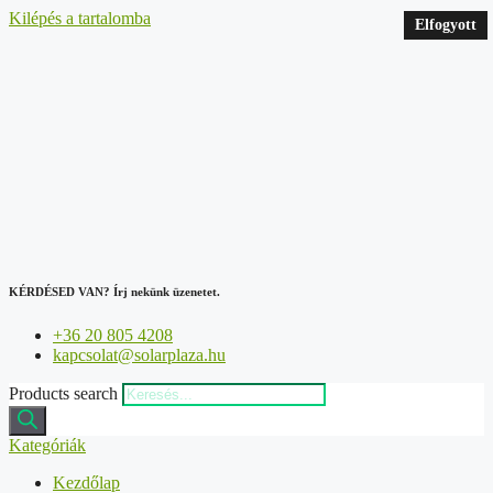
Kilépés a tartalomba
Elfogyott
Elfogyott
KÉRDÉSED VAN?
Írj nekünk üzenetet.
+36 20 805 4208
kapcsolat@solarplaza.hu
Products search
Kategóriák
Kezdőlap