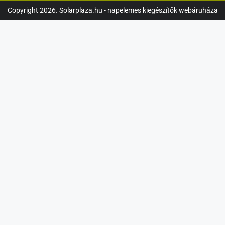
Copyright 2026. Solarplaza.hu - napelemes kiegészítők webáruháza