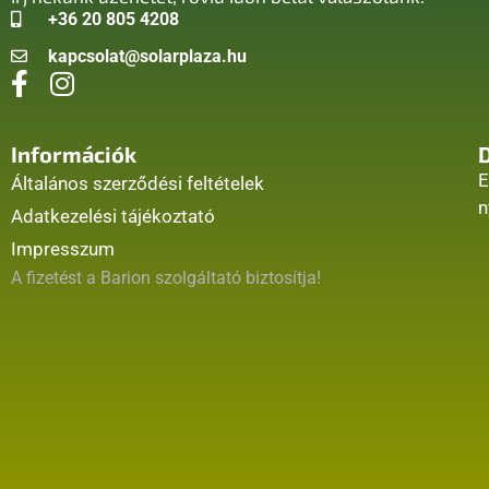
+36 20 805 4208
kapcsolat@solarplaza.hu
Információk
E
Általános szerződési feltételek
n
Adatkezelési tájékoztató
Impresszum
A fizetést a Barion szolgáltató biztosítja!