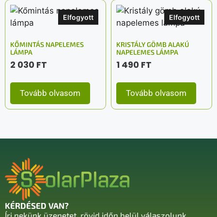
Elfogyott
Elfogyott
KŐMINTÁS NAPELEMES
KRISTÁLY GÖMB ALAKÚ
LÁMPA
NAPELEMES LÁMPA
2 030
FT
1 490
FT
Tovább olvasom
Tovább olvasom
KÉRDÉSED VAN?
Írj nekünk üzenetet, rövid időn belül válaszolunk.