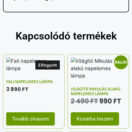
Kapcsolódó termékek
Akció!
Elfogyott
FALI NAPELEMES LÁMPA
3 890
FT
VILÁGÍTÓ MIKULÁS ALAKÚ
NAPELEMES LÁMPA
2 490
FT
990
FT
Tovább olvasom
Kosárba teszem