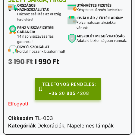
ORSZÁGOS
UTÁNVÉTES FIZETÉS
HÁZHOZSZÁLLÍTÁS
Kényelmes fizetés átvételkor
Házhoz szállítás az ország
KIVÁLÓ ÁR / ÉRTÉK ARÁNY
területére!
Folyamatosan akciókkal
PÉNZ VISSZAFIZETÉSI
várunk.
GARANCIA
ABSZOLÚT MEGBÍZHATÓSÁG
14 nap visszavásárlási
Adataid biztonságban vannak.
garancia!
ÜGYFÉLSZOLGÁLAT
Fordulj hozzánk bizalommal!
3 190
Ft
1 990
Ft
TELEFONOS RENDELÉS:
+36 20 805 4208
Elfogyott
Cikkszám
TL-003
Kategóriák
Dekorációk
,
Napelemes lámpák