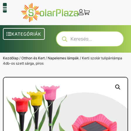
KATEGÓRIÁK
Kezdőlap
/
Otthon és Kert
/
Napelemes lámpák
/ Kerti szolár tulipánlámpa
4db-os szett sárga, piros