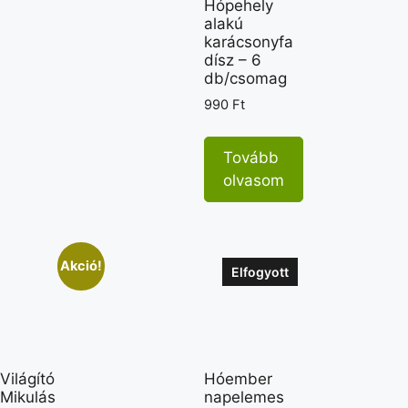
Hópehely
alakú
karácsonyfa
dísz – 6
db/csomag
990
Ft
Tovább
olvasom
Akció!
Elfogyott
Világító
Hóember
Mikulás
napelemes