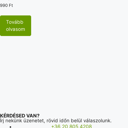
990
Ft
Tovább
olvasom
KÉRDÉSED VAN?
Írj nekünk üzenetet, rövid időn belül válaszolunk.
+36 20 805 4208