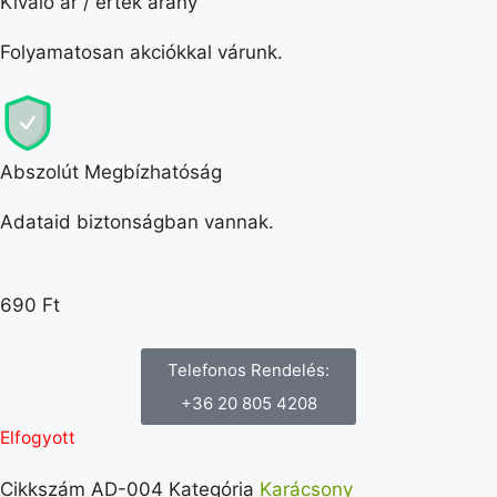
Kiváló ár / érték arány
Folyamatosan akciókkal várunk.
Abszolút Megbízhatóság
Adataid biztonságban vannak.
690
Ft
Telefonos Rendelés:
+36 20 805 4208
Elfogyott
Cikkszám
AD-004
Kategória
Karácsony