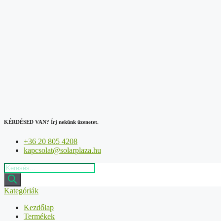
Kilépés
a
tartalomba
KÉRDÉSED VAN?
Írj nekünk üzenetet.
+36 20 805 4208
kapcsolat@solarplaza.hu
Products
search
Kategóriák
Kezdőlap
Termékek