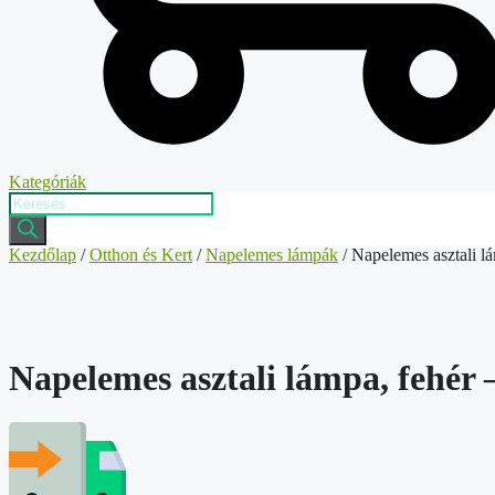
Kategóriák
Products
search
Kezdőlap
/
Otthon és Kert
/
Napelemes lámpák
/ Napelemes asztali l
Napelemes asztali lámpa, fehér 