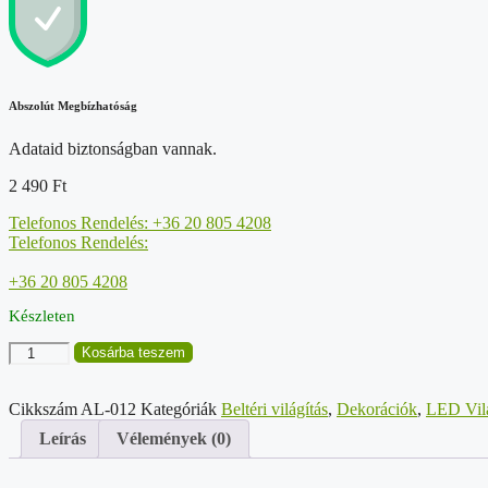
Abszolút Megbízhatóság
Adataid biztonságban vannak.
2 490
Ft
Telefonos Rendelés: +36 20 805 4208
Telefonos Rendelés:
+36 20 805 4208
Készleten
Napelemes
Kosárba teszem
asztali
lámpa,
fehér
Cikkszám
AL-012
Kategóriák
Beltéri világítás
,
Dekorációk
,
LED Vilá
-
Leírás
Vélemények (0)
13006
mennyiség