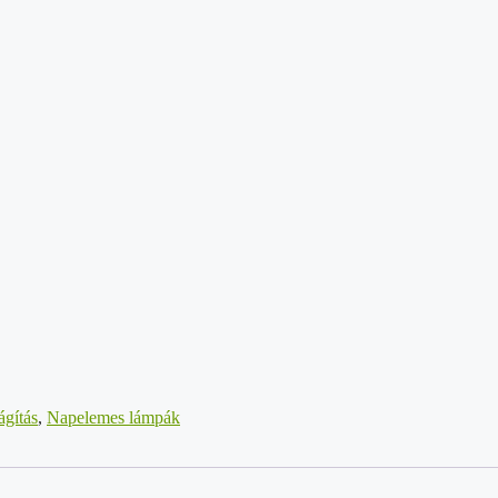
gítás
,
Napelemes lámpák