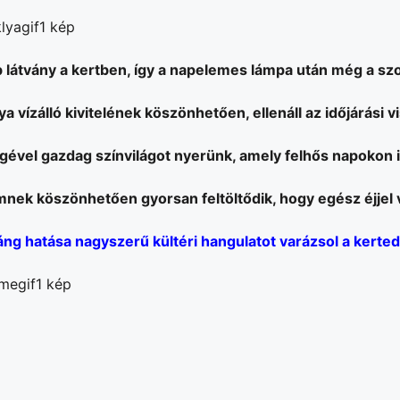
 látvány a kertben, így a napelemes lámpa után még a sz
lya vízálló kivitelének köszönhetően, ellenáll az időjárási 
ével gazdag színvilágot nyerünk, amely felhős napokon i
nek köszönhetően gyorsan feltöltődik, hogy egész éjjel v
áng hatása nagyszerű kültéri hangulatot varázsol a kerte