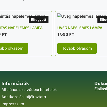
Elfogyott
Elfo
TÁS NAPELEMES LÁMPA
ÜVEG NAPELEMES LÁMPA
0
FT
1 590
FT
ább olvasom
Tovább olvasom
Információk
Doku
Elállás
Általános szerződési feltételek
Adatkezelési tájékoztató
Impresszum