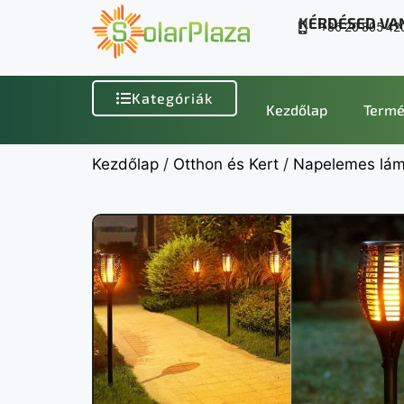
KÉRDÉSED VA
+36 20 805 42
Kategóriák
Kezdőlap
Termé
Kezdőlap
/
Otthon és Kert
/
Napelemes lá