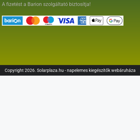
A fizetést a Barion szolgáltató biztosítja!
Copyright 2026. Solarplaza.hu - napelemes kiegészítők webáruháza