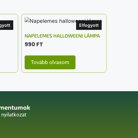
gyott
Elfogyott
NAPELEMES HALLOWEENI LÁMPA
990
FT
Tovább olvasom
mentumok
i nyilatkozat