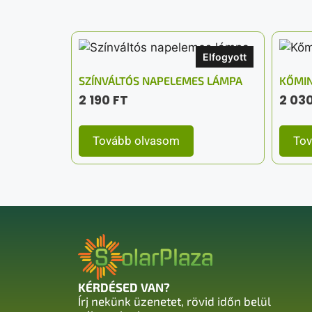
Elfogyott
SZÍNVÁLTÓS NAPELEMES LÁMPA
KŐMIN
2 190
FT
2 03
Tovább olvasom
Tov
KÉRDÉSED VAN?
Írj nekünk üzenetet, rövid időn belül