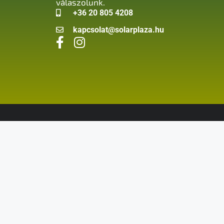
válaszolunk.
+36 20 805 4208
kapcsolat@solarplaza.hu