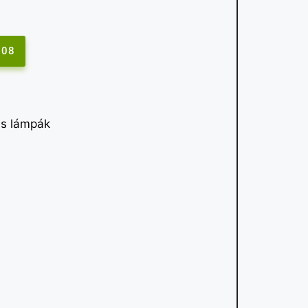
208
s lámpák