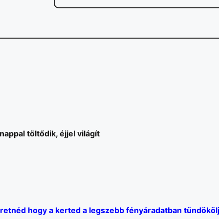
pal töltődik, éjjel világít
retnéd hogy a kerted a legszebb fényáradatban tündököl