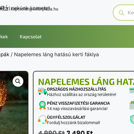
N?
Írj nekünk üzenetet.
08
kapcsolat@solarplaza.hu
kek
Kapcsolat
mpák
/ Napelemes láng hatású kerti fáklya
NAPELEMES LÁNG HATÁ
ORSZÁGOS HÁZHOZSZÁLLÍTÁS
Házhoz szállítás az ország területére!
PÉNZ VISSZAFIZETÉSI GARANCIA
14 nap visszavásárlási garancia!
ÜGYFÉLSZOLGÁLAT
Fordulj hozzánk bizalommal!
4 990
Ft
3 490
Ft