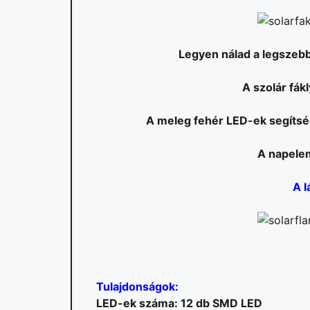
Legyen nálad a legszebb
A szolár fák
A meleg fehér LED-ek segítség
A napelem
A l
Tulajdonságok:
LED-ek száma: 12 db SMD LED