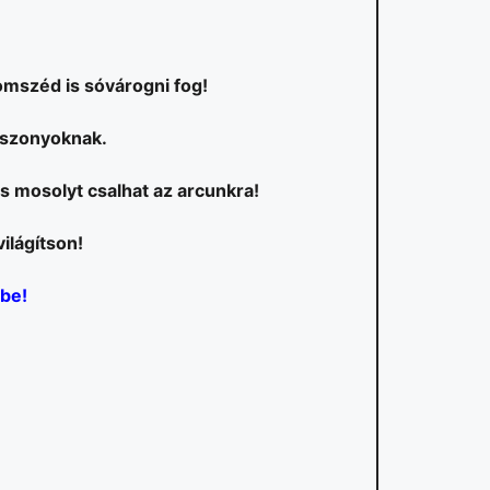
omszéd is sóvárogni fog!
viszonyoknak.
s mosolyt csalhat az arcunkra!
ilágítson!
dbe!