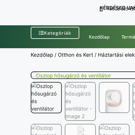
KÉRDÉSED VA
+36 20 805 42
Kategóriák
Kezdőlap
Termé
Kezdőlap
/
Otthon és Kert
/
Háztartási elek