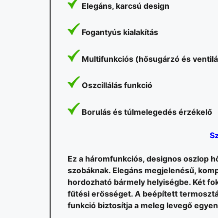
Elegáns, karcsú design
Fogantyús kialakítás
Multifunkciós (hősugárzó és ventil
Oszcillálás funkció
Borulás és túlmelegedés érzékelő
Sz
Ez a háromfunkciós, designos oszlop hő
szobáknak. Elegáns megjelenésű, kompa
hordozható bármely helyiségbe. Két fo
fűtési erősséget. A beépített termosztá
funkció biztosítja a meleg levegő egyen