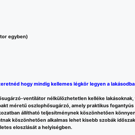
átor egyben)
eretnéd hogy mindig kellemes légkör legyen a lakásodb
sugárzó-ventilátor nélkülözhetetlen kelléke lakásoknak, t
kt méretű oszlophősugárzó, amely praktikus fogantyús 
kozatban állítható teljesítménynek köszönhetően könnyen
tnak köszönhetően alkalmas lehet kisebb szobák időszakos
letes eloszlását a helyiségben.