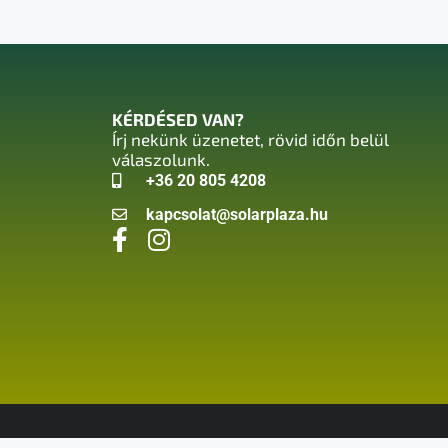
KÉRDÉSED VAN?
Írj nekünk üzenetet, rövid időn belül
válaszolunk.
+36 20 805 4208
kapcsolat@solarplaza.hu