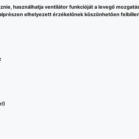
nie, használhatja ventilátor funkcióját a levegő mozgatás
alprészen elhelyezett érzékelőnek köszönhetően felbill
z
n!)