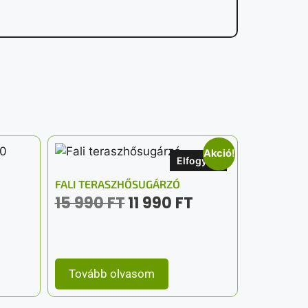
Akció!
Elfogyott
FALI TERASZHŐSUGÁRZÓ
15 990
FT
11 990
FT
Tovább olvasom