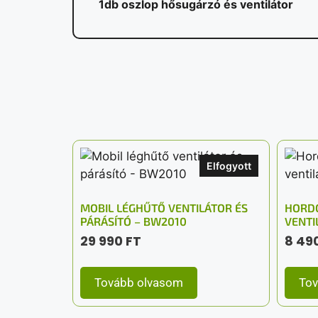
1db oszlop hősugárzó és ventilátor
Elfogyott
MOBIL LÉGHŰTŐ VENTILÁTOR ÉS
HORDO
PÁRÁSÍTÓ – BW2010
VENTI
29 990
FT
8 49
Tovább olvasom
Tov