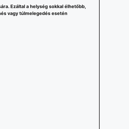
ára. Ezáltal a helység sokkal élhetőbb,
enés vagy túlmelegedés esetén