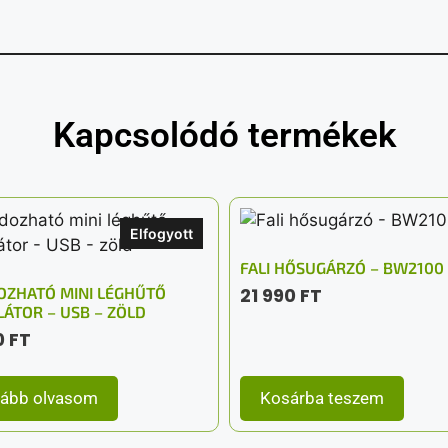
Kapcsolódó termékek
Elfogyott
FALI HŐSUGÁRZÓ – BW2100
ZHATÓ MINI LÉGHŰTŐ
21 990
FT
LÁTOR – USB – ZÖLD
0
FT
ább olvasom
Kosárba teszem