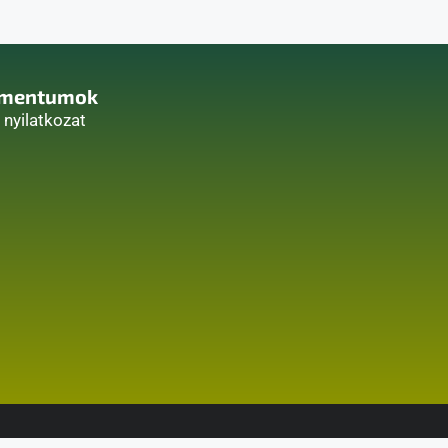
mentumok
i nyilatkozat