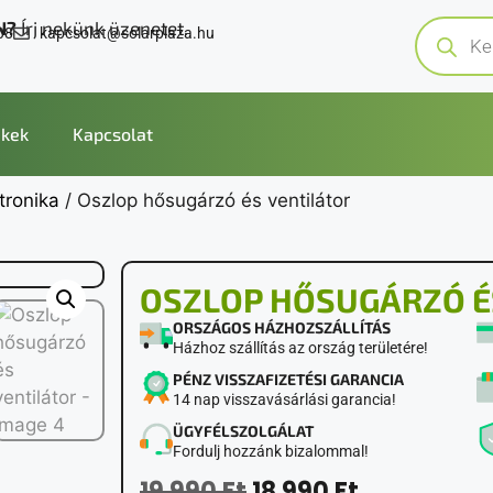
N?
Írj nekünk üzenetet.
08
kapcsolat@solarplaza.hu
kek
Kapcsolat
tronika
/ Oszlop hősugárzó és ventilátor
OSZLOP HŐSUGÁRZÓ É
ORSZÁGOS HÁZHOZSZÁLLÍTÁS
Házhoz szállítás az ország területére!
PÉNZ VISSZAFIZETÉSI GARANCIA
14 nap visszavásárlási garancia!
ÜGYFÉLSZOLGÁLAT
Fordulj hozzánk bizalommal!
19 990
Ft
18 990
Ft