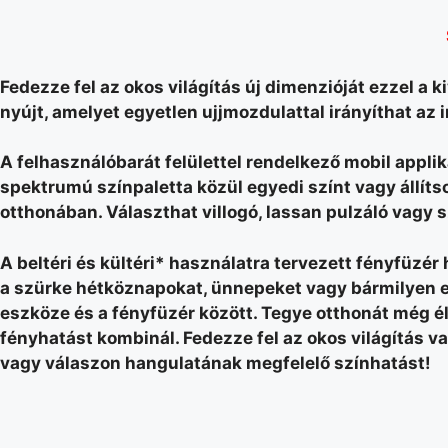
Fedezze fel az okos világítás új dimenzióját ezzel a
nyújt, amelyet egyetlen ujjmozdulattal irányíthat az
A felhasználóbarát felülettel rendelkező mobil appli
spektrumú színpaletta közül egyedi színt vagy állít
otthonában. Választhat villogó, lassan pulzáló vagy 
A beltéri és kültéri* használatra tervezett fényfüzér
a szürke hétköznapokat, ünnepeket vagy bármilyen es
eszköze és a fényfüzér között. Tegye otthonát még 
fényhatást kombinál. Fedezze fel az okos világítás var
vagy válaszon hangulatának megfelelő színhatást!