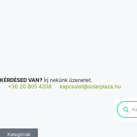
KÉRDÉSED VAN?
Írj nekünk üzenetet.
+36 20 805 4208
kapcsolat@solarplaza.hu
Kategóriák