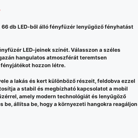
?
A 66 db LED-ből álló fényfüzér lenyűgöző fényhatást
ényfüzér LED-jeinek színét. Válasszon a széles
y igazán hangulatos atmoszférát teremtsen
fényjátékot hozzon létre.
ele a lakás és kert különböző részeit, feldobva ezzel
sítja a stabil és megbízható kapcsolatot a mobil
üzérrel, amely modern technológiát és lenyűgöző
s be, állítsa be, hogy a környezeti hangokra reagáljon