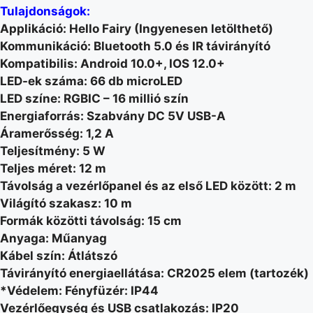
Tulajdonságok:
Applikáció: Hello Fairy (Ingyenesen letölthető)
Kommunikáció: Bluetooth 5.0 és IR távirányító
Kompatibilis: Android 10.0+, IOS 12.0+
LED-ek száma: 66 db microLED
LED színe: RGBIC – 16 millió szín
Energiaforrás: Szabvány DC 5V USB-A
Áramerősség: 1,2 A
Teljesítmény: 5 W
Teljes méret: 12 m
Távolság a vezérlőpanel és az első LED között: 2 m
Világító szakasz: 10 m
Formák közötti távolság: 15 cm
Anyaga: Műanyag
Kábel szín: Átlátszó
Távirányító energiaellátása: CR2025 elem (tartozék)
*Védelem: Fényfüzér: IP44
Vezérlőegység és USB csatlakozás: IP20