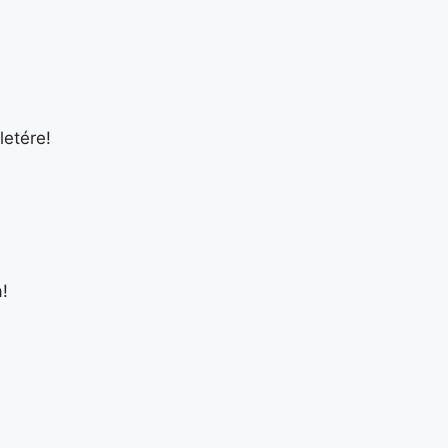
letére!
a!