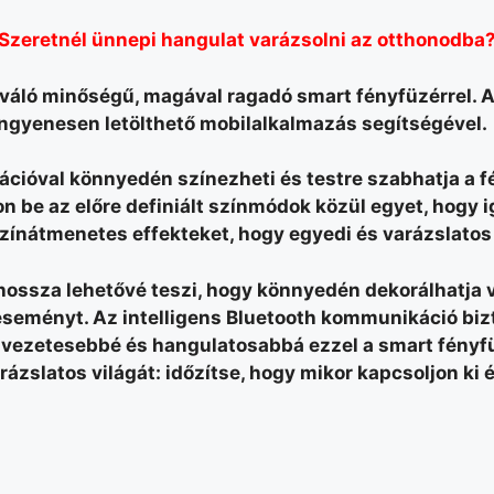
Szeretnél ünnepi hangulat varázsolni az otthonodba
 kiváló minőségű, magával ragadó smart fényfüzérrel. 
 ingyenesen letölthető mobilalkalmazás segítségével.
kációval könnyedén színezheti és testre szabhatja a f
son be az előre definiált színmódok közül egyet, hog
színátmenetes effekteket, hogy egyedi és varázslatos 
 hossza lehetővé teszi, hogy könnyedén dekorálhatja v
eményt. Az intelligens Bluetooth kommunikáció bizto
élvezetesebbé és hangulatosabbá ezzel a smart fényf
ázslatos világát: időzítse, hogy mikor kapcsoljon ki é