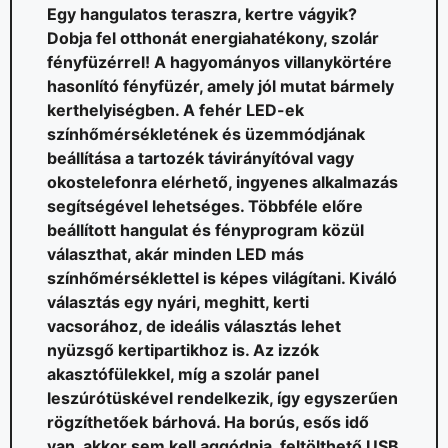
Egy hangulatos teraszra, kertre vágyik?
Dobja fel otthonát energiahatékony, szolár
fényfüzérrel! A hagyományos villanykörtére
hasonlító fényfüzér, amely jól mutat bármely
kerthelyiségben. A fehér LED-ek
színhőmérsékletének és üzemmódjának
beállítása a tartozék távirányítóval vagy
okostelefonra elérhető, ingyenes alkalmazás
segítségével lehetséges. Többféle előre
beállított hangulat és fényprogram közül
választhat, akár minden LED más
színhőmérséklettel is képes világítani. Kiváló
választás egy nyári, meghitt, kerti
vacsorához, de ideális választás lehet
nyüzsgő kertipartikhoz is. Az izzók
akasztófülekkel, míg a szolár panel
leszúrótüskével rendelkezik, így egyszerűen
rögzíthetőek bárhová. Ha borús, esős idő
van, akkor sem kell aggódnia, feltölthető USB