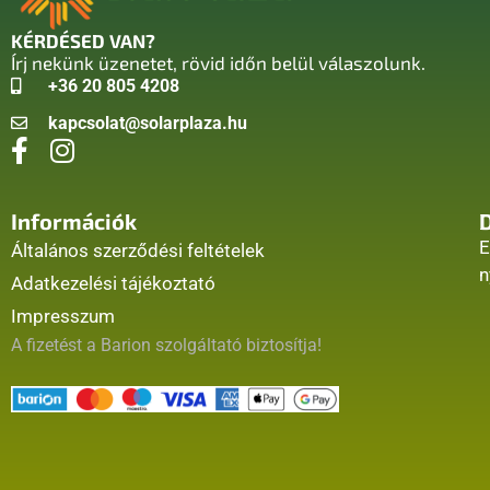
KÉRDÉSED VAN?
Írj nekünk üzenetet, rövid időn belül válaszolunk.
+36 20 805 4208
kapcsolat@solarplaza.hu
Információk
E
Általános szerződési feltételek
n
Adatkezelési tájékoztató
Impresszum
A fizetést a Barion szolgáltató biztosítja!