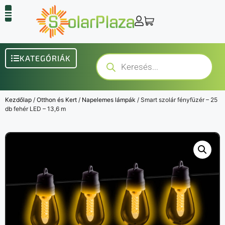
KATEGÓRIÁK
Kezdőlap
/
Otthon és Kert
/
Napelemes lámpák
/ Smart szolár fényfüzér – 25
db fehér LED – 13,6 m