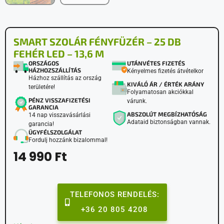
SMART SZOLÁR FÉNYFÜZÉR – 25 DB
FEHÉR LED – 13,6 M
ORSZÁGOS
UTÁNVÉTES FIZETÉS
HÁZHOZSZÁLLÍTÁS
Kényelmes fizetés átvételkor
Házhoz szállítás az ország
KIVÁLÓ ÁR / ÉRTÉK ARÁNY
területére!
Folyamatosan akciókkal
PÉNZ VISSZAFIZETÉSI
várunk.
GARANCIA
ABSZOLÚT MEGBÍZHATÓSÁG
14 nap visszavásárlási
Adataid biztonságban vannak.
garancia!
ÜGYFÉLSZOLGÁLAT
Fordulj hozzánk bizalommal!
14 990
Ft
TELEFONOS RENDELÉS:
+36 20 805 4208