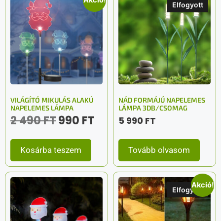
Akció!
Elfogyott
VILÁGÍTÓ MIKULÁS ALAKÚ
NÁD FORMÁJÚ NAPELEMES
NAPELEMES LÁMPA
LÁMPA 3DB/CSOMAG
2 490
FT
990
FT
5 990
FT
Kosárba teszem
Tovább olvasom
Akció!
Elfogyott