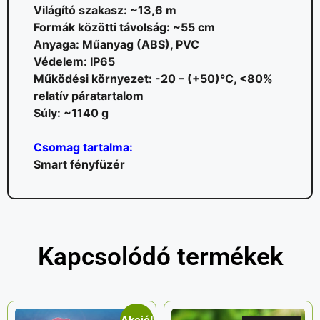
Világító szakasz: ~13,6 m
Formák közötti távolság: ~55 cm
Anyaga: Műanyag (ABS), PVC
Védelem: IP65
Működési környezet: -20 – (+50)°C, <80%
relatív páratartalom
Súly: ~1140 g
Csomag tartalma:
Smart fényfüzér
Kapcsolódó termékek