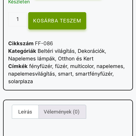
Készleten
KOSÁRBA TESZEM
Cikkszám
FF-086
Kategóriák
Beltéri világítás
,
Dekorációk
,
Napelemes lámpák
,
Otthon és Kert
Címkék
fényfüzér
,
füzér
,
multicolor
,
napelemes
,
napelemesvilágítás
,
smart
,
smartfényfüzér
,
solarplaza
Leírás
Vélemények (0)