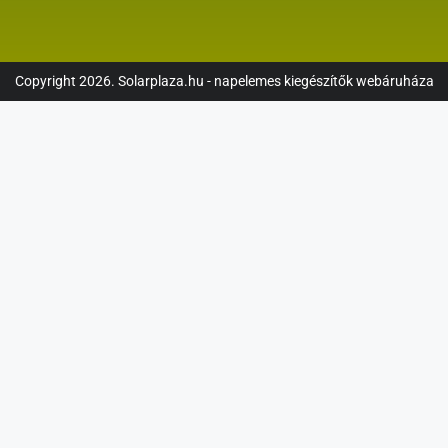
Copyright 2026. Solarplaza.hu - napelemes kiegészítők webáruháza