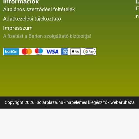
Információk
E
Általános szerződési feltételek
n
Adatkezelési tájékoztató
Impresszum
A fizetést a Barion szolgáltató biztosítja!
Copyright 2026. Solarplaza.hu - napelemes kiegészítők webáruháza