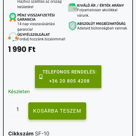
Házhoz szállítás az ország
KIVÁLÓ ÁR / ÉRTÉK ARÁNY
területére!
Folyamatosan akciókkal
PÉNZ VISSZAFIZETÉSI
várunk.
GARANCIA
ABSZOLÚT MEGBÍZHATÓSÁG
14 nap visszavásárlási
Adataid biztonságban vannak.
garancia!
ÜGYFÉLSZOLGÁLAT
Fordulj hozzánk bizalommal!
1 990
Ft
TELEFONOS RENDELÉS:
+36 20 805 4208
Készleten
KOSÁRBA TESZEM
Cikkszám
SF-10