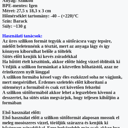
Anyag: Szilikon
BPE-mentes: Igen
Méret: 27,5 x 18,3 x 3 cm
Hőmérséklet tartomány: -40 – (+220)°C
Szín: Barack
Súly: ~130 g
Használati tanácsok:
Az üres szilikon formát tegyük a sütőrácsra vagy tepsire,
mielőtt beletennénk a tésztát, mert az anyaga lágy és így
könnyen kiborulhat belőle a töltelék
Sütés előtt kenjük ki kevés zsiradékkal
Ha hűtött ételt készítünk, akkor előtte hideg vízzel öblítsük ki
Védjük a szilikon formánkat a közvetlen hőhatástól, azaz ne
érintkezzen nyílt lánggal
A szilikon formába késsel vagy éles eszközzel soha ne vágjunk,
mert megsérülhet. Érdemes szeletelés előtt kiborítani a
süteményt a formából és csak ezt követően felszelni
A szilikon sütőformából akkor lehet a legszebben kivenni a
desszertet, ha sütés után megvárjuk, hogy teljesen kihűljön a
formában
Első használat előtt:
Első használat előtt a szilikon sütőformát alaposan mossuk el
meleg mosószeres vízzel, töröljük szárazra és kenjük ki
bőségesen zsiradékkal. Erre legközelebb már csak akkor lesz