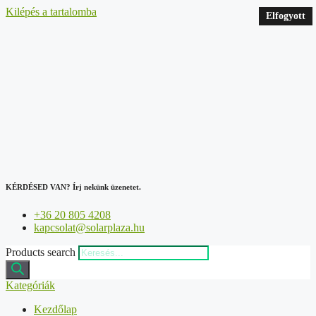
Kilépés a tartalomba
Elfogyott
Elfogyott
Elfogyott
Elfogyott
KÉRDÉSED VAN?
Írj nekünk üzenetet.
+36 20 805 4208
kapcsolat@solarplaza.hu
Products search
Kategóriák
Kezdőlap