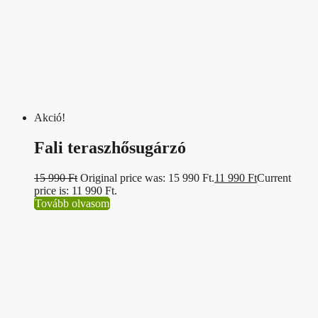
Akció!
Fali teraszhősugárzó
15 990
Ft
Original price was: 15 990 Ft.
11 990
Ft
Current
price is: 11 990 Ft.
Tovább olvasom