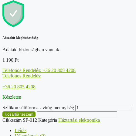
Abszolút Megbízhatóság
Adataid biztonságban vannak.
1 190
Ft
Telefonos Rendelés: +36 20 805 4208
Telefonos Rendelés:
+36 20 805 4208
Készleten
Szilikon sütőforma - virág mennyiség
Kosárba teszem
Cikkszám
SF-012
Kategória
Háztartási elektronika
Leírás
Vélemények (0)