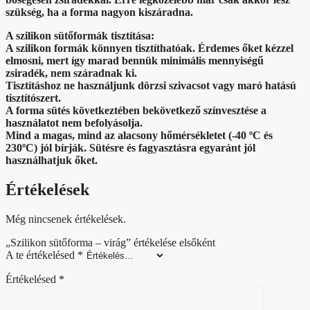
szükség, ha a forma nagyon kiszáradna.
A szilikon sütőformák tisztítása:
A szilikon formák könnyen tisztíthatóak. Érdemes őket kézzel
elmosni, mert így marad bennük minimális mennyiségű
zsiradék, nem száradnak ki.
Tisztításhoz ne használjunk dörzsi szivacsot vagy maró hatású
tisztítószert.
A forma sütés következtében bekövetkező színvesztése a
használatot nem befolyásolja.
Mind a magas, mind az alacsony hőmérsékletet (-40 ºC és
230ºC) jól bírják. Sütésre és fagyasztásra egyaránt jól
használhatjuk őket.
Értékelések
Még nincsenek értékelések.
„Szilikon sütőforma – virág” értékelése elsőként
A te értékelésed
*
Értékelésed
*