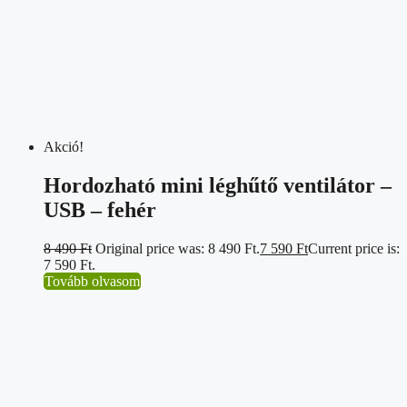
Akció!
Hordozható mini léghűtő ventilátor –
USB – fehér
8 490
Ft
Original price was: 8 490 Ft.
7 590
Ft
Current price is:
7 590 Ft.
Tovább olvasom