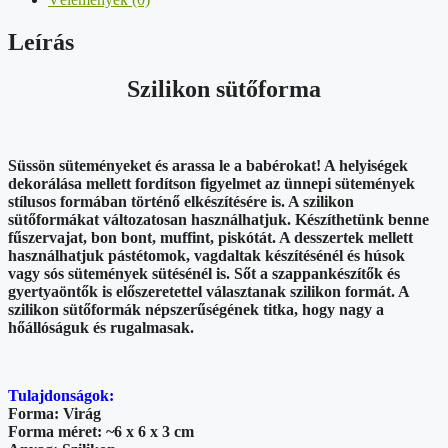
Leírás
Szilikon sütőforma
Süssön süteményeket és arassa le a babérokat! A helyiségek
dekorálása mellett fordítson figyelmet az ünnepi sütemények
stílusos formában történő elkészítésére is. A szilikon
sütőformákat változatosan használhatjuk. Készíthetünk benne
fűszervajat, bon bont, muffint, piskótát. A desszertek mellett
használhatjuk pástétomok, vagdaltak készítésénél és húsok
vagy sós sütemények sütésénél is. Sőt a szappankészítők és
gyertyaöntők is előszeretettel választanak szilikon formát. A
szilikon sütőformák népszerűségének titka, hogy nagy a
hőállóságuk és rugalmasak.
Tulajdonságok:
Forma: Virág
Forma méret: ~6 x 6 x 3 cm