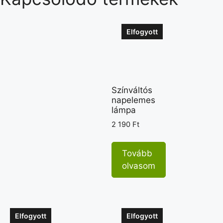
Elfogyott
Színváltós
napelemes
lámpa
2 190
Ft
Tovább
olvasom
Elfogyott
Elfogyott