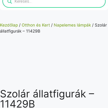
Kezdőlap
/
Otthon és Kert
/
Napelemes lámpák
/ Szolár
állatfigurák – 11429B
Szolár állatfigurák –
11429B