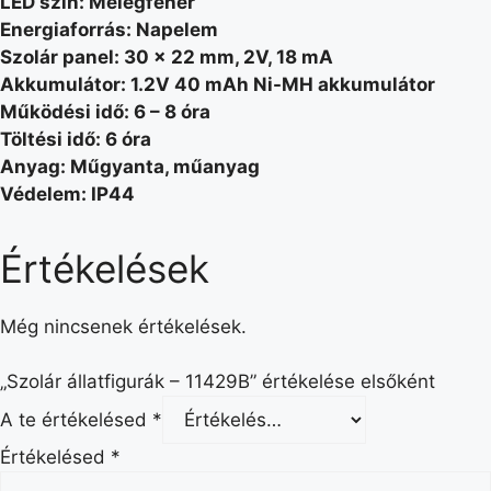
LED szín: Melegfehér
Energiaforrás: Napelem
Szolár panel: 30 x 22 mm, 2V, 18 mA
Akkumulátor: 1.2V 40 mAh Ni-MH akkumulátor
Működési idő: 6 – 8 óra
Töltési idő: 6 óra
Anyag: Műgyanta, műanyag
Védelem: IP44
Értékelések
Még nincsenek értékelések.
„Szolár állatfigurák – 11429B” értékelése elsőként
A te értékelésed
*
Értékelésed
*