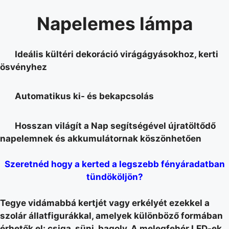
Napelemes lámpa
Ideális kültéri dekoráció virágágyásokhoz, kerti
ösvényhez
Automatikus ki- és bekapcsolás
Hosszan világít a Nap segítségével újratöltődő
napelemnek és akkumulátornak köszönhetően
Szeretnéd hogy a kerted a legszebb fényáradatban
tündököljön?
Tegye vidámabbá kertjét vagy erkélyét ezekkel a
szolár állatfigurákkal, amelyek különböző formában
érhetők el: csiga, süni, bagoly. A melegfehér LED-ek