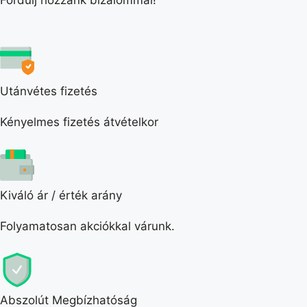
Fordulj hozzánk bizalommal!
Utánvétes fizetés
Kényelmes fizetés átvételkor
Kiváló ár / érték arány
Folyamatosan akciókkal várunk.
Abszolút Megbízhatóság