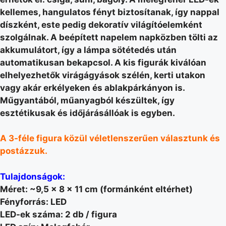
kellemes, hangulatos fényt biztosítanak, így nappal
díszként, este pedig dekoratív világítóelemként
szolgálnak. A beépített napelem napközben tölti az
akkumulátort, így a lámpa sötétedés után
automatikusan bekapcsol. A kis figurák kiválóan
elhelyezhetők virágágyások szélén, kerti utakon
vagy akár erkélyeken és ablakpárkányon is.
Műgyantából, műanyagból készültek, így
esztétikusak és időjárásállóak is egyben.
A 3-féle figura közül véletlenszerűen választunk és
postázzuk.
Tulajdonságok:
Méret: ~9,5 × 8 × 11 cm (formánként eltérhet)
Fényforrás: LED
LED-ek száma: 2 db / figura