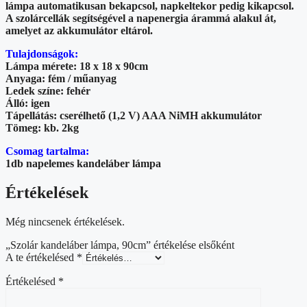
lámpa automatikusan bekapcsol, napkeltekor pedig kikapcsol.
A szolárcellák segítségével a napenergia árammá alakul át,
amelyet az akkumulátor eltárol.
Tulajdonságok:
Lámpa mérete: 18 x 18 x 90cm
Anyaga: fém / műanyag
Ledek színe: fehér
Álló: igen
Tápellátás: cserélhető (1,2 V) AAA NiMH akkumulátor
Tömeg: kb. 2kg
Csomag tartalma:
1db napelemes kandeláber lámpa
Értékelések
Még nincsenek értékelések.
„Szolár kandeláber lámpa, 90cm” értékelése elsőként
A te értékelésed
*
Értékelésed
*