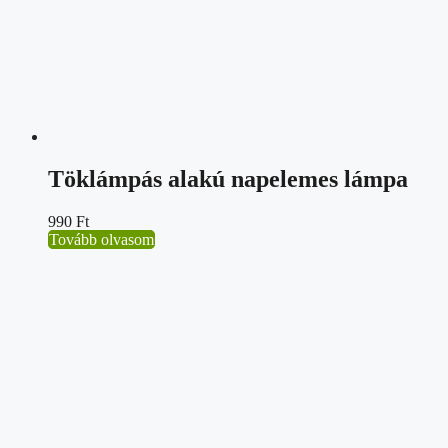
Töklámpás alakú napelemes lámpa
990
Ft
Tovább olvasom