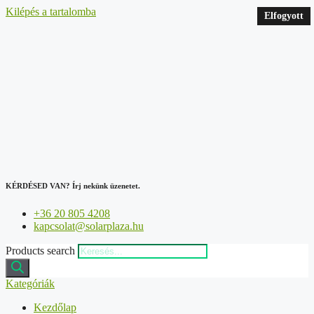
Kilépés a tartalomba
Elfogyott
Elfogyott
KÉRDÉSED VAN?
Írj nekünk üzenetet.
+36 20 805 4208
kapcsolat@solarplaza.hu
Products search
Kategóriák
Kezdőlap