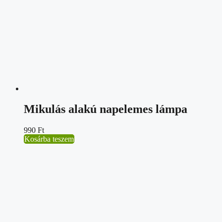
Mikulás alakú napelemes lámpa
990
Ft
Kosárba teszem