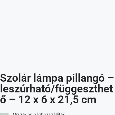
Szolár lámpa pillangó –
leszúrható/függeszthet
ő – 12 x 6 x 21,5 cm
Országos házhozszállítás