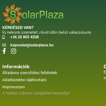
KÉRDÉSED VAN?
Írj nekünk üzenetet, rövid időn belül válaszolunk.
+36 20 805 4208
kapcsolat@solarplaza.hu
Információk
E
Általános szerződési feltételek
n
Adatkezelési tájékoztató
Impresszum
A fizetést a Barion szolgáltató biztosítja!