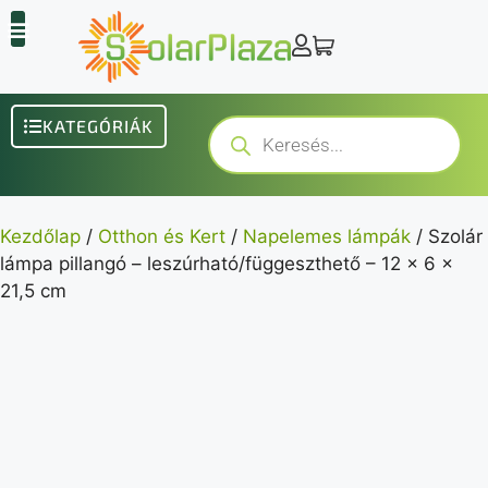
KATEGÓRIÁK
Kezdőlap
/
Otthon és Kert
/
Napelemes lámpák
/ Szolár
lámpa pillangó – leszúrható/függeszthető – 12 x 6 x
21,5 cm