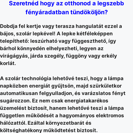
Szeretnéd hogy az otthonod a legszebb
fényáradatban tündököljön?
Dobdja fel kertje vagy terasza hangulatát ezzel a
bájos, szolár lepkével! A lepke kétféleképpen
telepíthető: leszúrható vagy függeszthető, így
bárhol könnyedén elhelyezheti, legyen az
virágágyás, járda szegély, függöny vagy erkély
korlát.
A szolár technológia lehetővé teszi, hogy a lámpa
napközben energiát gyűjtsön, majd szürkületkor
automatikusan felgyulladjon, és varázslatos fényt
sugározzon. Ez nem csak energiatakarékos
üzemelést biztosít, hanem lehetővé teszi a lámpa
független működését a hagyományos elektromos
hálózattól. Ezáltal környezetbarát és
költséghatékony működtetést biztosít.