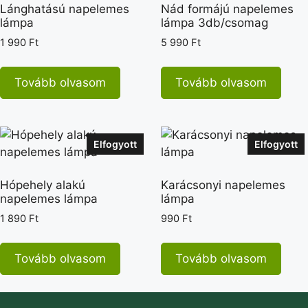
Lánghatású napelemes
Nád formájú napelemes
lámpa
lámpa 3db/csomag
1 990
Ft
5 990
Ft
Tovább olvasom
Tovább olvasom
Elfogyott
Elfogyott
Hópehely alakú
Karácsonyi napelemes
napelemes lámpa
lámpa
1 890
Ft
990
Ft
Tovább olvasom
Tovább olvasom