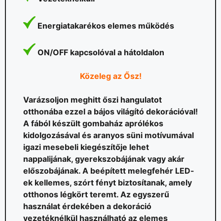
Energiatakarékos elemes működés
ON/OFF kapcsolóval a hátoldalon
Közeleg az Ősz!
Varázsoljon meghitt őszi hangulatot
otthonába ezzel a bájos világító dekorációval!
A fából készült gombaház aprólékos
kidolgozásával és aranyos süni motívumával
igazi mesebeli kiegészítője lehet
nappalijának, gyerekszobájának vagy akár
előszobájának. A beépített melegfehér LED-
ek kellemes, szórt fényt biztosítanak, amely
otthonos légkört teremt. Az egyszerű
használat érdekében a dekoráció
vezetéknélkül használható az elemes