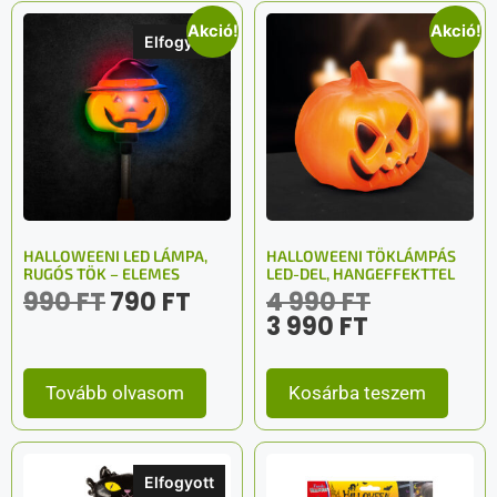
Akció!
Akció!
Elfogyott
HALLOWEENI LED LÁMPA,
HALLOWEENI TÖKLÁMPÁS
RUGÓS TÖK – ELEMES
LED-DEL, HANGEFFEKTTEL
990
FT
790
FT
4 990
FT
3 990
FT
Tovább olvasom
Kosárba teszem
Elfogyott