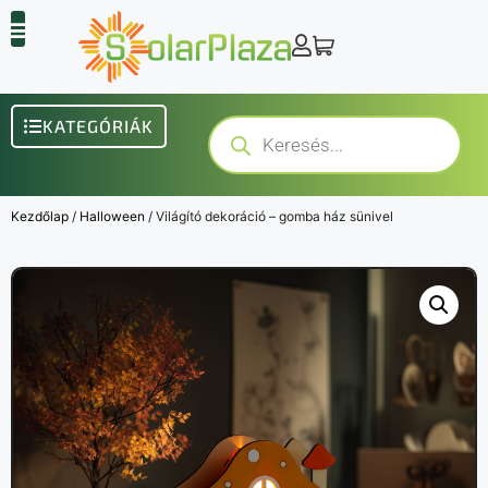
KATEGÓRIÁK
Kezdőlap
/
Halloween
/ Világító dekoráció – gomba ház sünivel