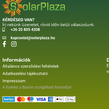
KÉRDÉSED VAN?
Írj nekünk üzenetet, rövid időn belül válaszolunk.
+36 20 805 4208
kapcsolat@solarplaza.hu
Információk
E
Általános szerződési feltételek
n
Adatkezelési tájékoztató
Impresszum
A fizetést a Barion szolgáltató biztosítja!