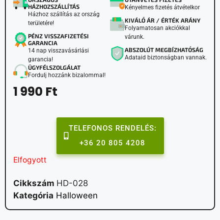
HÁZHOZSZÁLLÍTÁS
Kényelmes fizetés átvételkor
Házhoz szállítás az ország
KIVÁLÓ ÁR / ÉRTÉK ARÁNY
területére!
Folyamatosan akciókkal
PÉNZ VISSZAFIZETÉSI
várunk.
GARANCIA
ABSZOLÚT MEGBÍZHATÓSÁG
14 nap visszavásárlási
Adataid biztonságban vannak.
garancia!
ÜGYFÉLSZOLGÁLAT
Fordulj hozzánk bizalommal!
1 990
Ft
TELEFONOS RENDELÉS:
+36 20 805 4208
Elfogyott
Cikkszám
HD-028
Kategória
Halloween