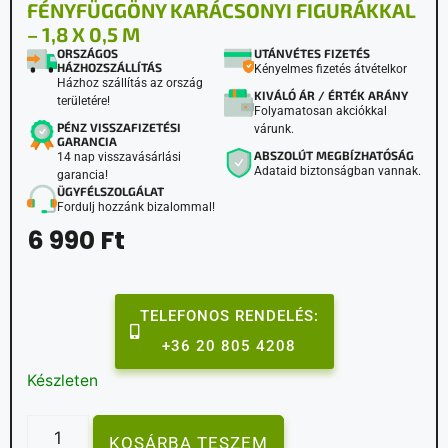
FÉNYFÜGGÖNY KARÁCSONYI FIGURÁKKAL
– 1,8 X 0,5 M
ORSZÁGOS
UTÁNVÉTES FIZETÉS
HÁZHOZSZÁLLÍTÁS
Kényelmes fizetés átvételkor
Házhoz szállítás az ország
KIVÁLÓ ÁR / ÉRTÉK ARÁNY
területére!
Folyamatosan akciókkal
PÉNZ VISSZAFIZETÉSI
várunk.
GARANCIA
ABSZOLÚT MEGBÍZHATÓSÁG
14 nap visszavásárlási
Adataid biztonságban vannak.
garancia!
ÜGYFÉLSZOLGÁLAT
Fordulj hozzánk bizalommal!
6 990
Ft
TELEFONOS RENDELÉS:
+36 20 805 4208
Készleten
KOSÁRBA TESZEM