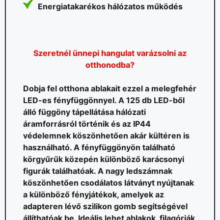
Energiatakarékos hálózatos működés
Szeretnél ünnepi hangulat varázsolni az
otthonodba?
Dobja fel otthona ablakait ezzel a melegfehér
LED-es fényfüggönnyel. A 125 db LED-ből
álló függöny tápellátása hálózati
áramforrásról történik és az IP44
védelemnek köszönhetően akár kültéren is
használható. A fényfüggönyön található
körgyűrűk közepén különböző karácsonyi
figurák találhatóak. A nagy ledszámnak
köszönhetően csodálatos látványt nyújtanak
a különböző fényjátékok, amelyek az
adapteren lévő szilikon gomb segítségével
állíthatóak be. Ideális lehet ablakok, filagóriák,