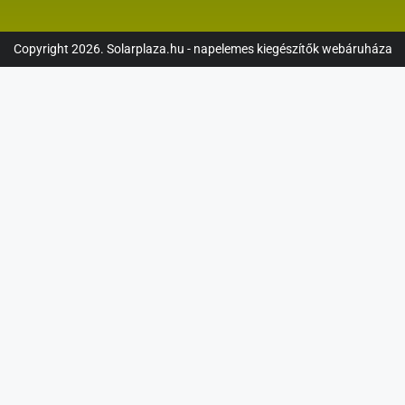
Copyright 2026. Solarplaza.hu - napelemes kiegészítők webáruháza