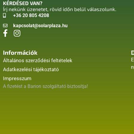
KÉRDÉSED VAN?
Írj nekünk üzenetet, rövid időn belül válaszolunk.
+36 20 805 4208
kapcsolat@solarplaza.hu
Információk
E
Általános szerződési feltételek
n
Adatkezelési tájékoztató
Impresszum
A fizetést a Barion szolgáltató biztosítja!