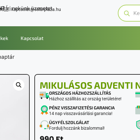
N?
Írj nekünk üzenetet.
08
kapcsolat@solarplaza.hu
kek
Kapcsolat
naptár
MIKULÁSOS ADVENTI 
ORSZÁGOS HÁZHOZSZÁLLÍTÁS
Házhoz szállítás az ország területére!
PÉNZ VISSZAFIZETÉSI GARANCIA
14 nap visszavásárlási garancia!
ÜGYFÉLSZOLGÁLAT
Fordulj hozzánk bizalommal!
990
Ft