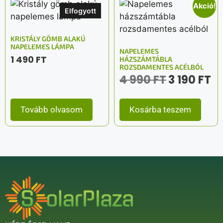
Akció!
Elfogyott
KRISTÁLY GÖMB ALAKÚ
NAPELEMES LÁMPA
NAPELEMES
1 490
FT
HÁZSZÁMTÁBLA
ROZSDAMENTES ACÉLBÓL
4 990
FT
3 190
FT
Tovább olvasom
Kosárba teszem