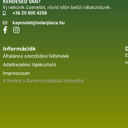
KÉRDÉSED VAN?
Írj nekünk üzenetet, rövid időn belül válaszolunk.
+36 20 805 4208
kapcsolat@solarplaza.hu
Információk
E
Általános szerződési feltételek
n
Adatkezelési tájékoztató
Impresszum
A fizetést a Barion szolgáltató biztosítja!