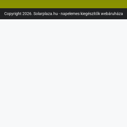
Copyright 2026. Solarplaza.hu - napelemes kiegészítők webáruháza