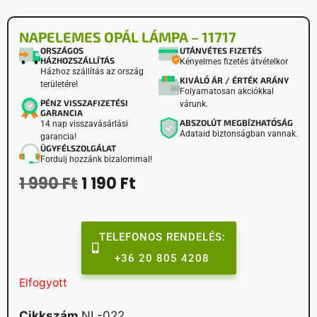
NAPELEMES OPÁL LÁMPA – 11717
ORSZÁGOS
UTÁNVÉTES FIZETÉS
HÁZHOZSZÁLLÍTÁS
Kényelmes fizetés átvételkor
Házhoz szállítás az ország
KIVÁLÓ ÁR / ÉRTÉK ARÁNY
területére!
Folyamatosan akciókkal
PÉNZ VISSZAFIZETÉSI
várunk.
GARANCIA
ABSZOLÚT MEGBÍZHATÓSÁG
14 nap visszavásárlási
Adataid biztonságban vannak.
garancia!
ÜGYFÉLSZOLGÁLAT
Fordulj hozzánk bizalommal!
1 990
Ft
1 190
Ft
TELEFONOS RENDELÉS:
+36 20 805 4208
Elfogyott
Cikkszám
NL-022