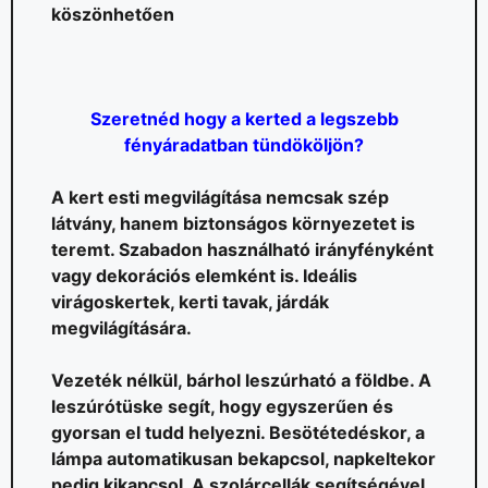
köszönhetően
Szeretnéd hogy a kerted a legszebb
fényáradatban tündököljön?
A kert esti megvilágítása nemcsak szép
látvány, hanem biztonságos környezetet is
teremt. Szabadon használható irányfényként
vagy dekorációs elemként is. Ideális
virágoskertek, kerti tavak, járdák
megvilágítására.
Vezeték nélkül, bárhol leszúrható a földbe. A
leszúrótüske segít, hogy egyszerűen és
gyorsan el tudd helyezni. Besötétedéskor, a
lámpa automatikusan bekapcsol, napkeltekor
pedig kikapcsol. A szolárcellák segítségével